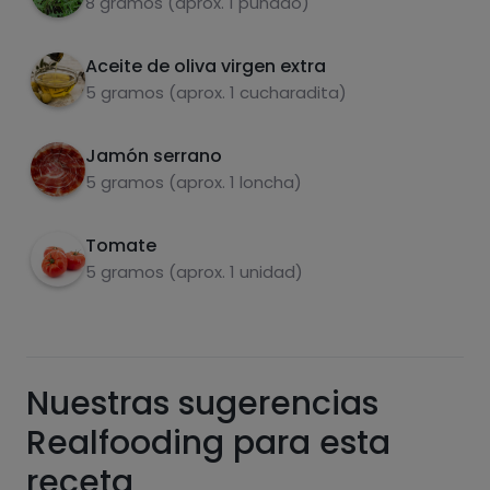
8 gramos (aprox. 1 puñado)
Aceite de oliva virgen extra
Carbohidratos
Proteínas
5 gramos (aprox. 1 cucharadita)
Jamón serrano
5 gramos (aprox. 1 loncha)
Grasas
Sal
Tomate
5 gramos (aprox. 1 unidad)
Azúcares
Grasas
Nuestras sugerencias
saturadas
Realfooding para esta
receta