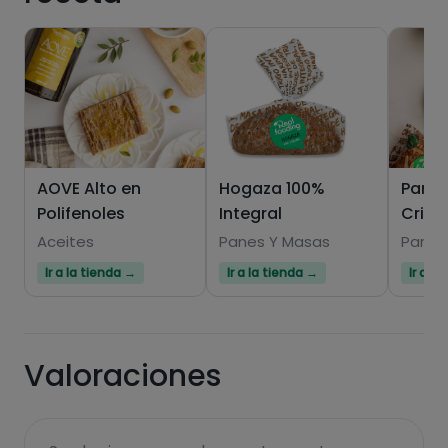
Hazte PLUS para ver la información nutricional
de las recetas, y desbloquear muchas más
funcionalidades PLUS.
AOVE Alto en
Hogaza 100%
Pan 1
Polifenoles
Integral
Crist
Pásate al PLUS
Aceites
Panes Y Masas
Panes
Ir a la tienda →
Ir a la tienda →
Ir a l
Valoraciones