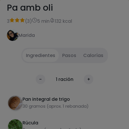
Pa amb oli
3
(
3
)
5 min
132 kcal
Marida
Ingredientes
Pasos
Calorías
Se ralla el tomate y se mezcla con el aceite.
1
Calorías
-
1
ración
+
Se extiende por el pan
Por 100g
Se añade la rúcula y el jamón.
2
Pan integral de trigo
30 gramos (aprox. 1 rebanada)
Rúcula