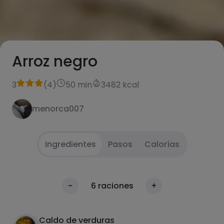
Arroz negro
3
(
4
)
50 min
3482 kcal
menorca007
Ingredientes
Pasos
Calorías
Trocea la cebolla y ponla en el fuego con
1
Calorías
-
6
raciones
+
aceite.
Por 100g
Después pon la sepia, que se vaya haciendo.
2
Caldo de verduras