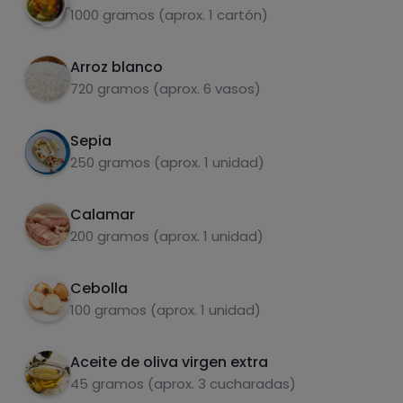
1000 gramos (aprox. 1 cartón)
Añadir los calamares y la tinta.
3
Cuando el arroz esté cocido y en su punto, lo
Arroz blanco
4
dejamos que repose y ya estará listo para
720 gramos (aprox. 6 vasos)
comer!!!
Sepia
Carbohidratos
Proteínas
250 gramos (aprox. 1 unidad)
Calamar
200 gramos (aprox. 1 unidad)
Grasas
Sal
Cebolla
100 gramos (aprox. 1 unidad)
Aceite de oliva virgen extra
45 gramos (aprox. 3 cucharadas)
Azúcares
Grasas