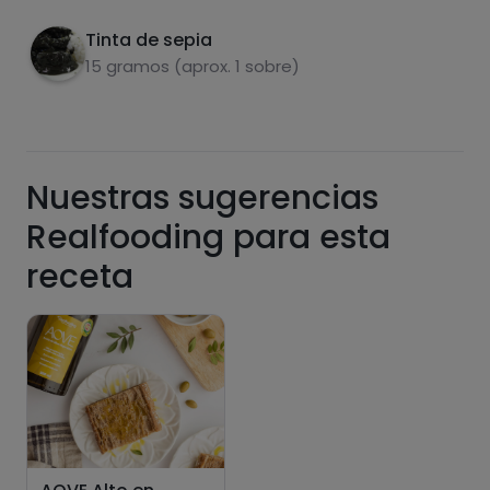
saturadas
Tinta de sepia
15 gramos (aprox. 1 sobre)
Nuestras sugerencias
Realfooding para esta
Hazte PLUS para ver la información nutricional
receta
de las recetas, y desbloquear muchas más
funcionalidades PLUS.
Pásate al PLUS