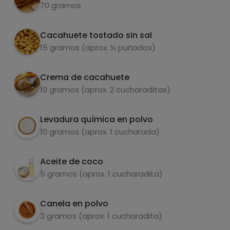
al pinchar con un palo salga limpio, sacar y
70 gramos
dejar enfriar sobre una rejilla.
Grasas
Sal
Cacahuete tostado sin sal
Derretir el chocolate, junto con una
5
15 gramos (aprox. ½ puñados)
cucharada de aceite de coco, al baño María
o en el microondas (a intervalos de 30
segundos).
Crema de cacahuete
10 gramos (aprox. 2 cucharaditas)
Azúcares
Grasas
Bañar los donuts y decorar con crema de
6
saturadas
cacahuete y cacahuetes molidos. Dejar
Levadura química en polvo
endurecer en la nevera y listo.
10 gramos (aprox. 1 cucharada)
Aceite de coco
5 gramos (aprox. 1 cucharadita)
Canela en polvo
3 gramos (aprox. 1 cucharadita)
Hazte PLUS para ver la información nutricional