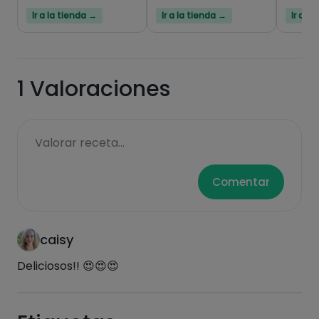
Ir a la tienda →
Ir a la tienda →
Ir a l
1
Valoraciones
Valorar receta...
Comentar
caisy
Deliciosos!! 😍😍😍