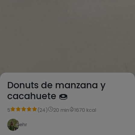
Donuts de manzana y
cacahuete 🍩
5
(
24
)
20 min
1670 kcal
ehr