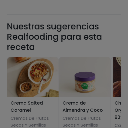
de las recetas, y desbloquear muchas más
funcionalidades PLUS.
Pásate al PLUS
Nuestras sugerencias
Realfooding para esta
receta
Crema Salted
Crema de
Choc
Caramel
Almendra y Coco
Orgán
90%
Cremas De Frutos
Cremas De Frutos
Secos Y Semillas
Secos Y Semillas
Cacao