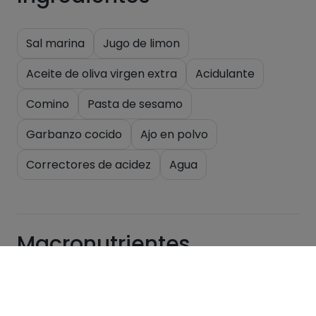
Sal marina
Jugo de limon
Aceite de oliva virgen extra
Acidulante
Comino
Pasta de sesamo
Garbanzo cocido
Ajo en polvo
Correctores de acidez
Agua
Macronutrientes
Por 100g