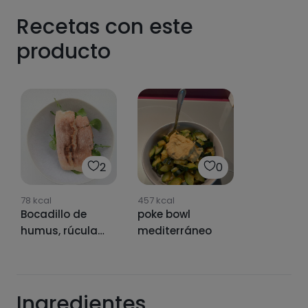
Recetas con este
producto
2
0
78
kcal
457
kcal
Bocadillo de
poke bowl
humus, rúcula
mediterráneo
🥬 y aguacate
🥑
Ingredientes