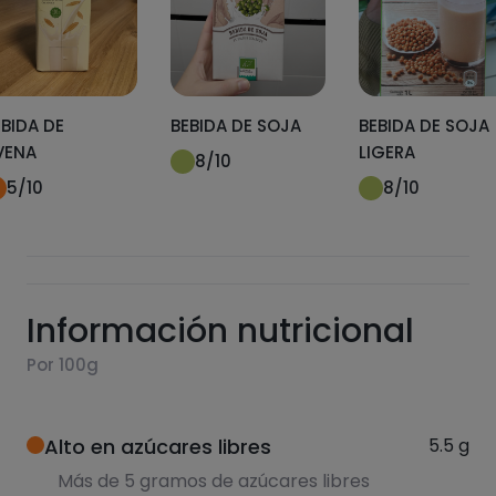
EBIDA DE
BEBIDA DE SOJA
BEBIDA DE SOJA
VENA
LIGERA
8
/10
5
/10
8
/10
Información nutricional
Por 100g
Alto en azúcares libres
5.5
g
Más de 5 gramos de azúcares libres