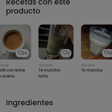
Recetas con este
producto
24
3
12
5
kcal
202
kcal
202
kcal
afé con leche
Te matcha
Te matcha
e avena
latte
Ingredientes