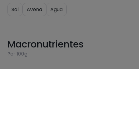
Sal
Avena
Agua
Macronutrientes
Por 100g
Calorías
Por 100g
45
Kcal