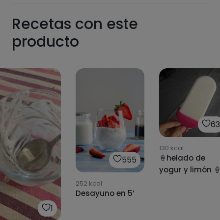
Recetas con este
producto
63
130
kcal
🍦helado de
555
yogur y limón 
252
kcal
Desayuno en 5’
1