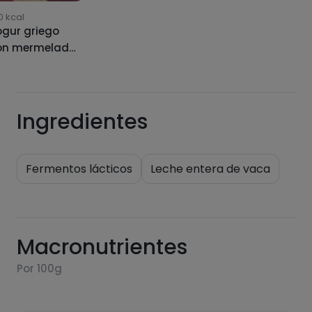
0
kcal
ogur griego
on mermelada
Ingredientes
Fermentos lácticos
Leche entera de vaca
Macronutrientes
Por 100g