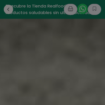
Descubre la Tienda Realfooding -
›
Productos saludables sin ultraprocesados