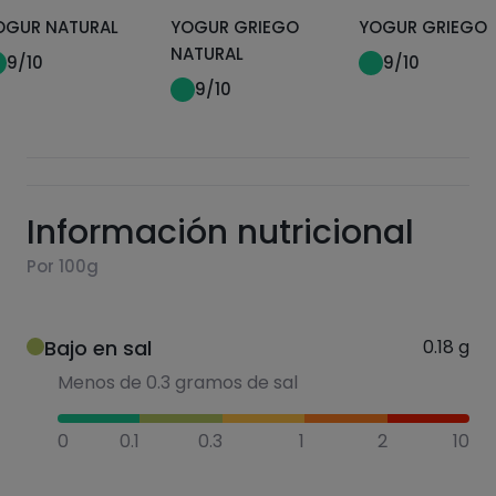
OGUR NATURAL
YOGUR GRIEGO
YOGUR GRIEGO
NATURAL
9
/10
9
/10
9
/10
Información nutricional
Por 100g
Bajo en sal
0.18
g
Menos de 0.3 gramos de sal
0
0.1
0.3
1
2
10