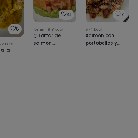
41
7
8
15min
·
818
kcal
574
kcal
🍊Tartar de
Salmón con
salmón,
portobellos y
72
kcal
a la
naranja y
puerro en 10
a
guacamole🥑
minutos