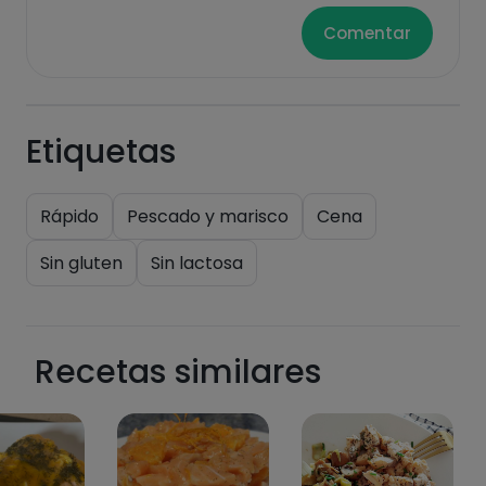
Comentar
Azúcares
Grasas
saturadas
Etiquetas
Rápido
Pescado y marisco
Cena
Sin gluten
Sin lactosa
Hazte PLUS para ver la información nutricional
de las recetas, y desbloquear muchas más
funcionalidades PLUS.
Recetas similares
Pásate al PLUS