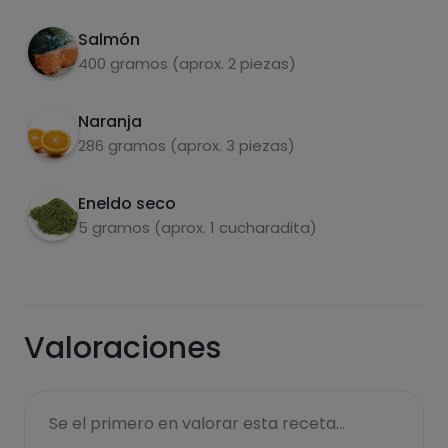
Por 100g
En una sartén caliente (a fuego fuerte) hacer
2
Salmón
los filetes de salmón por ambos lados. Añadir
400 gramos (aprox. 2 piezas)
el zumo de naranja y dejar que se evapore el
agua. Cuando quede una salsa espesa
Naranja
apagamos el fuego y echamos eneldo por
286 gramos (aprox. 3 piezas)
encima.
Eneldo seco
Carbohidratos
Proteínas
5 gramos (aprox. 1 cucharadita)
Valoraciones
Grasas
Sal
Se el primero en valorar esta receta...