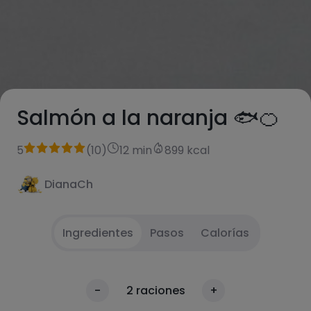
Salmón a la naranja 🐟🍊
5
(
10
)
12 min
899 kcal
DianaCh
Ingredientes
Pasos
Calorías
Cortar las naranjas y hacer zumo con un
1
Calorías
-
2
raciones
+
exprimidor. Reservar.