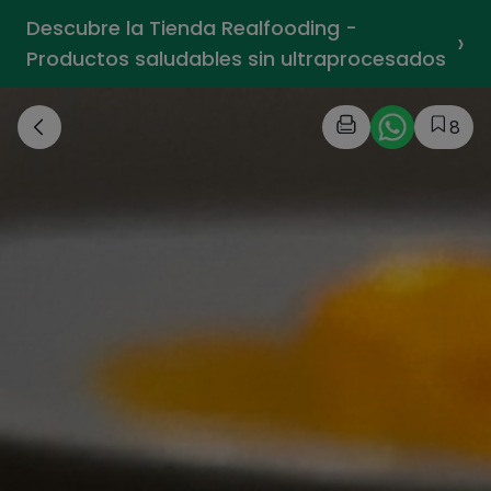
Descubre la Tienda Realfooding -
›
Productos saludables sin ultraprocesados
8