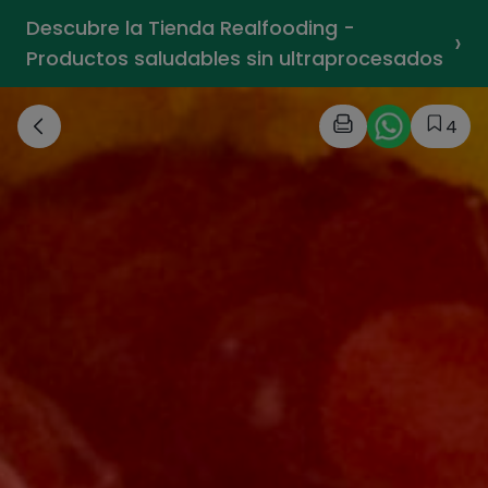
Descubre la Tienda Realfooding -
›
Productos saludables sin ultraprocesados
4