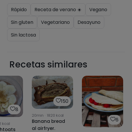
Pásate al PLUS
Rápido
Receta de verano ☀️
Vegano
Sin gluten
Vegetariano
Desayuno
Sin lactosa
Recetas similares
150
8
20min
·
1820
kcal
6
Banana bread
2
kcal
al airfryer.
htoats