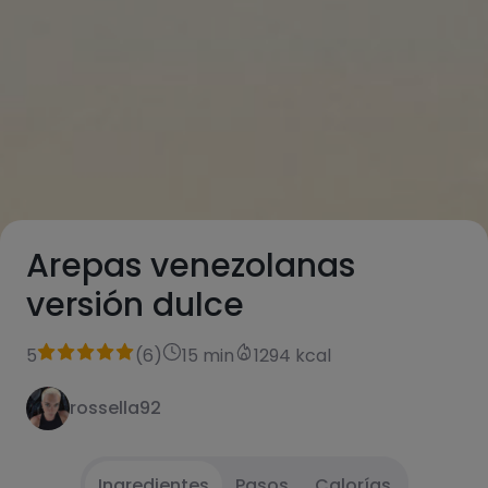
Arepas venezolanas
versión dulce
5
(
6
)
15 min
1294 kcal
rossella92
Ingredientes
Pasos
Calorías