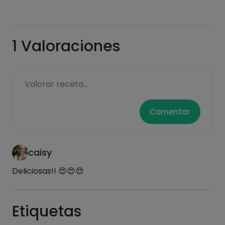
Grasas
Sal
1
Valoraciones
Azúcares
Grasas
Valorar receta...
saturadas
Comentar
caisy
Deliciosas!! 😍😍😍
Hazte PLUS para ver la información nutricional
Etiquetas
de las recetas, y desbloquear muchas más
funcionalidades PLUS.