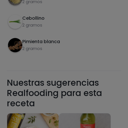
aove.
2 gramos
Cebollino
2 gramos
Azúcares
Grasas
saturadas
Pimienta blanca
2 gramos
Nuestras sugerencias
Realfooding para esta
Hazte PLUS para ver la información nutricional
receta
de las recetas, y desbloquear muchas más
funcionalidades PLUS.
Pásate al PLUS