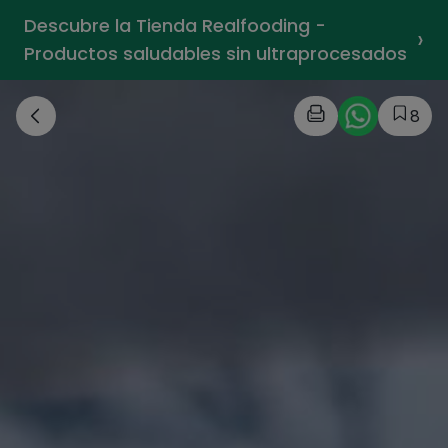
Descubre la Tienda Realfooding -
›
Productos saludables sin ultraprocesados
8