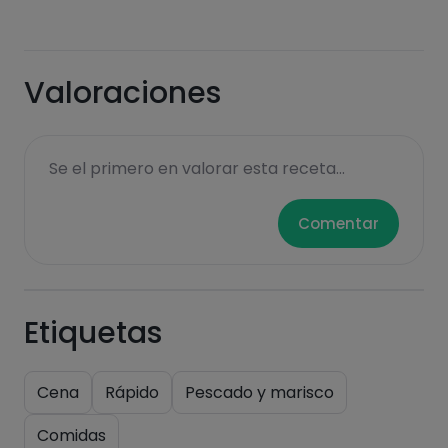
Azúcares
Grasas
Valoraciones
saturadas
Se el primero en valorar esta receta...
Comentar
Hazte PLUS para ver la información nutricional
Etiquetas
de las recetas, y desbloquear muchas más
funcionalidades PLUS.
Cena
Rápido
Pescado y marisco
Pásate al PLUS
Comidas