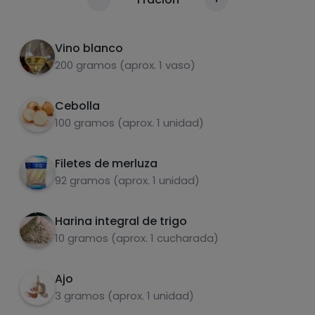
Calorías
sartén. Cuando esté pochada, añade 1
Por 100g
cucharada de harina y remueve 2 minutos.
Vino blanco
Salpimenta los filetes de merluza.
2
200 gramos (aprox. 1 vaso)
Añade el vino a la sartén y después los filetes
3
Cebolla
de merluza. Añade perejil y deja cocer 5 min
100 gramos (aprox. 1 unidad)
aprox.
Añade guisantes cocidos si quieres y apaga el
4
Filetes de merluza
fuego.
Carbohidratos
Proteínas
92 gramos (aprox. 1 unidad)
Harina integral de trigo
10 gramos (aprox. 1 cucharada)
Grasas
Sal
Ajo
3 gramos (aprox. 1 unidad)