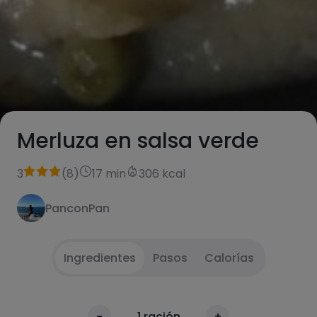
Merluza en salsa verde
3
(
8
)
17 min
306 kcal
PanconPan
Ingredientes
Pasos
Calorías
Pocha la cebolla y el ajo con aceite en la
1
-
1
ración
+