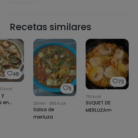
Recetas similares
48
73
5
51
kcal
 y
710
kcal
 en
SUQUET DE
20min
·
385
kcal
Salsa de
erde
MERLUZA🐟
merluza