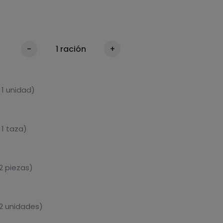
-
1
ración
+
 1 unidad)
 1 taza)
2 piezas)
2 unidades)