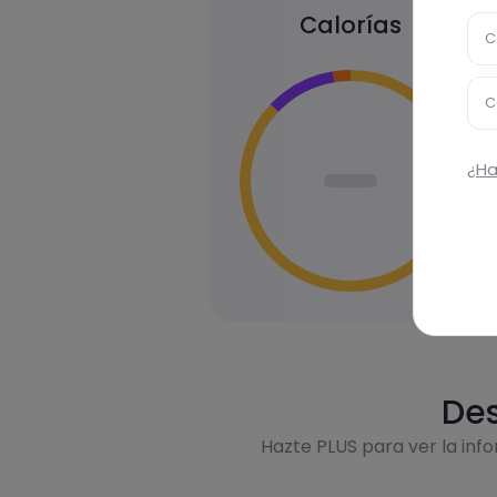
Calorías
C
C
¿Ha
Des
Hazte PLUS para ver la inf