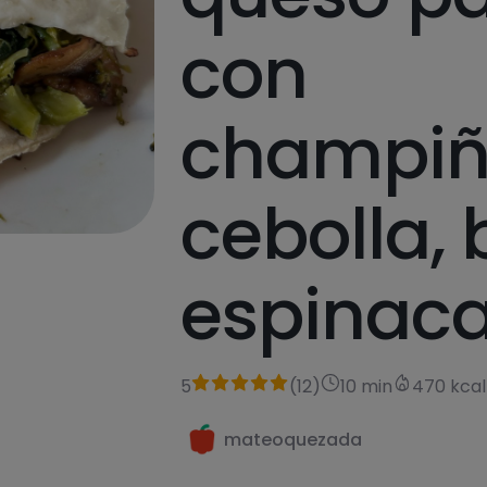
con
champiñ
cebolla, 
espinac
5
(
12
)
10 min
470 kcal
mateoquezada