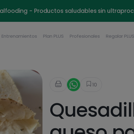
alfooding - Productos saludables sin ultrapr
Entrenamientos
Plan PLUS
Profesionales
Regalar PLU
10
Quesadil
queso p