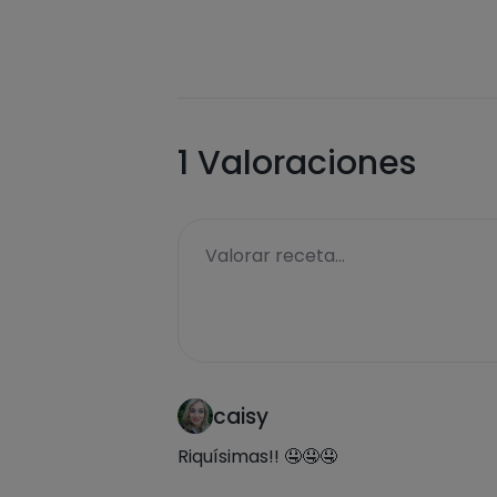
1
Valoraciones
Valorar receta...
caisy
Riquísimas!! 🤤🤤🤤