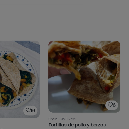
6
16
8min
·
820
kcal
Tortillas de pollo y berzas