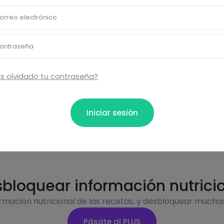
Carbohidratos
Grasas
orreo electrónico
ontraseña
s olvidado tu contraseña?
Proteínas
Sal
Iniciar sesión
bloquear información nutrici
ormación nutricional de las recetas, y desbloquear mucha
Pásate al PLUS