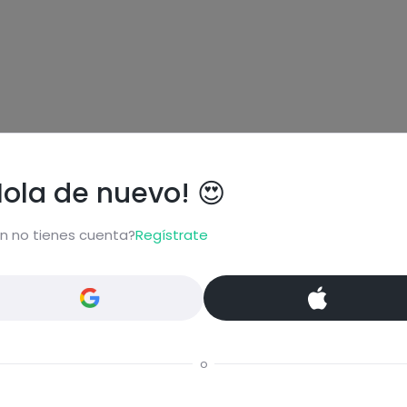
Hola de nuevo! 😍
n no tienes cuenta?
Regístrate
ional
o