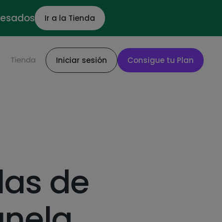
ocesados
Ir a la Tienda
S
Tienda
Iniciar sesión
Consigue tu Plan
las de
anela