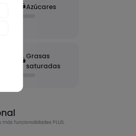
Azúcares
Grasas
saturadas
onal
s más funcionalidades PLUS.