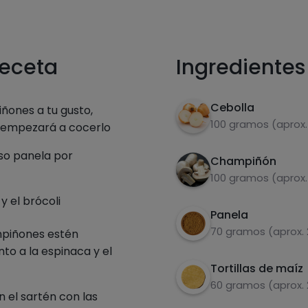
receta
Ingredientes
Cebolla
iñones a tu gusto,
100 gramos (aprox.
y empezará a cocerlo
so panela por
Champiñón
100 gramos (aprox.
y el brócoli
Panela
70 gramos (aprox. 
mpiñones estén
to a la espinaca y el
Tortillas de maíz
60 gramos (aprox. 
n el sartén con las