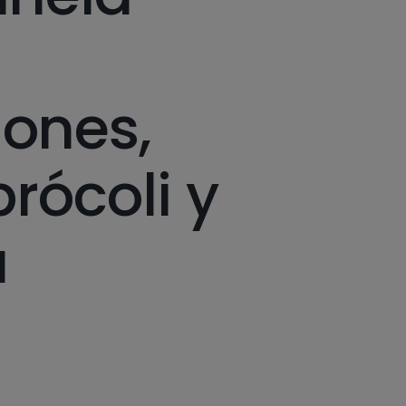
ones,
brócoli y
a