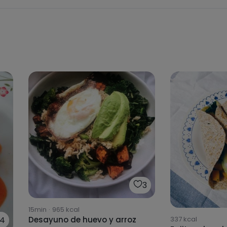
3
15min
·
965
kcal
337
kcal
Desayuno de huevo y arroz
4