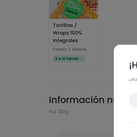
Tortillas /
Wraps 100%
integrales
Panes Y Masas
Ir a la tienda →
¡
¿Aú
Información nutric
Por 100g