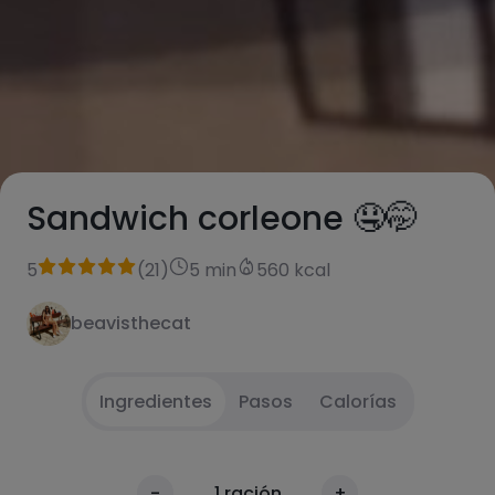
Sandwich corleone 🤤🤭
5
(
21
)
5 min
560 kcal
beavisthecat
Ingredientes
Pasos
Calorías
Tostamos el pan de molde
1
-
1
ración
+