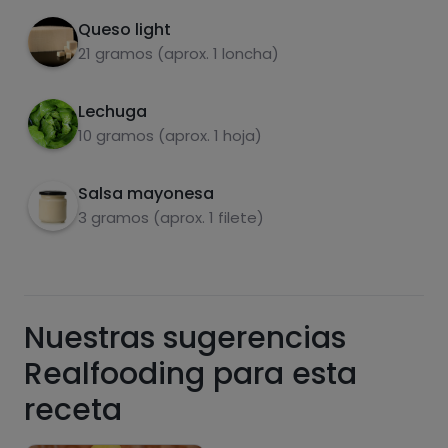
Queso light
21 gramos (aprox. 1 loncha)
Azúcares
Grasas
saturadas
Lechuga
10 gramos (aprox. 1 hoja)
Salsa mayonesa
3 gramos (aprox. 1 filete)
Hazte PLUS para ver la información nutricional
Nuestras sugerencias
de las recetas, y desbloquear muchas más
funcionalidades PLUS.
Realfooding para esta
Pásate al PLUS
receta