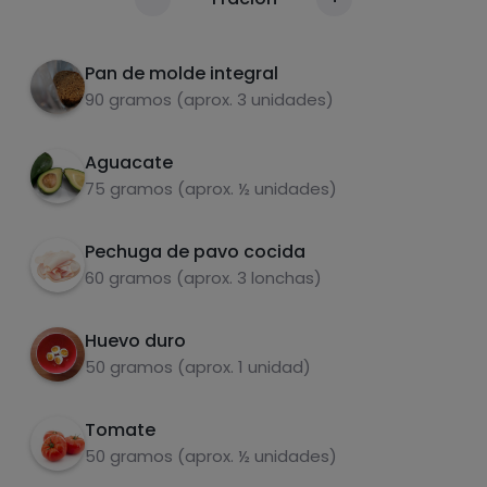
Calorías
Por 100g
Untar con mayonesa una o ambas
2
rebanadas, al gusto.
Pan de molde integral
90 gramos (aprox. 3 unidades)
En la primera capa pone lechuga, tomate y
3
aguacate
Aguacate
Ponemos otra rebanada y colocamos el
4
75 gramos (aprox. ½ unidades)
huevo duro, el pavo y el queso. Cerramos con
la última rebanada
Pechuga de pavo cocida
Carbohidratos
Proteínas
60 gramos (aprox. 3 lonchas)
Cortar por la mitad y servir.
5
Huevo duro
50 gramos (aprox. 1 unidad)
Grasas
Sal
Tomate
50 gramos (aprox. ½ unidades)