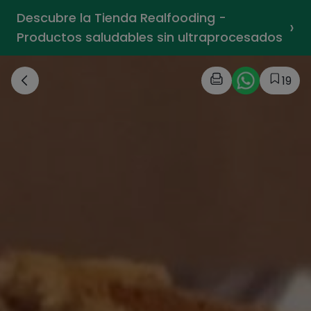
Descubre la Tienda Realfooding -
›
Productos saludables sin ultraprocesados
19