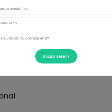
orreo electrónico
ontraseña
s olvidado tu contraseña?
o
Iniciar sesión
ional