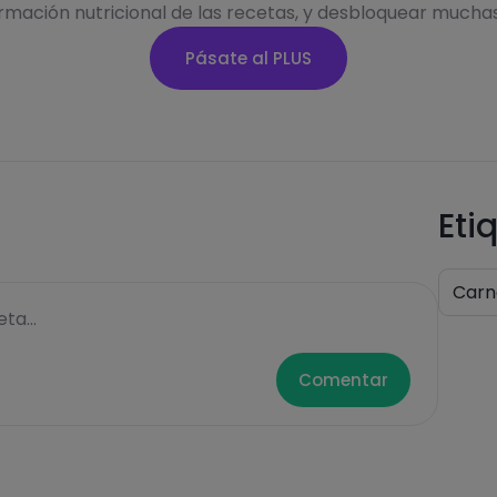
ormación nutricional de las recetas, y desbloquear mucha
Pásate al PLUS
Eti
Carn
ta...
Comentar