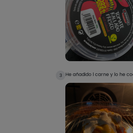
He añadido l carne y lo he co
3