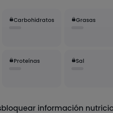
Carbohidratos
Grasas
Proteínas
Sal
bloquear información nutrici