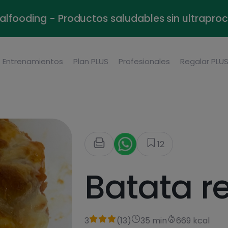
alfooding - Productos saludables sin ultrapr
Entrenamientos
Plan PLUS
Profesionales
Regalar PLU
12
Batata r
3
(
13
)
35 min
669 kcal