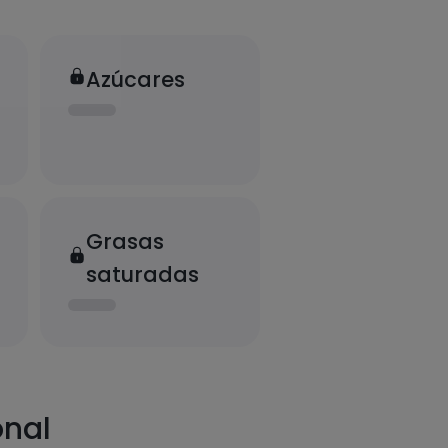
Azúcares
Grasas
saturadas
onal