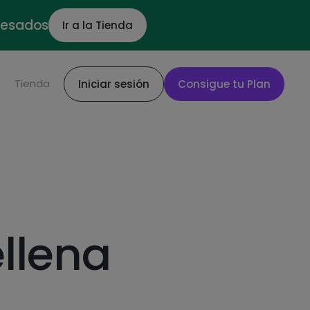
ocesados
Ir a la Tienda
S
Tienda
Iniciar sesión
Consigue tu Plan
ellena