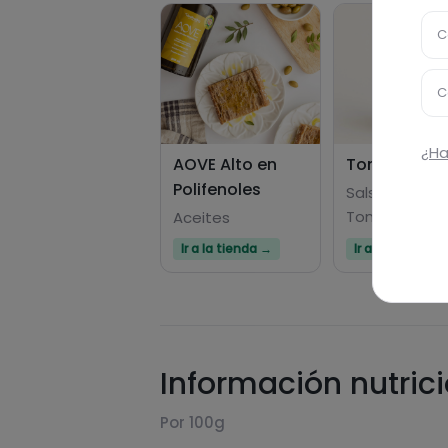
C
C
¿Ha
AOVE Alto en
Tomate Frit
Polifenoles
Salsas De
Tomate
Aceites
Ir a la tienda →
Ir a la tienda →
Información nutric
Por 100g