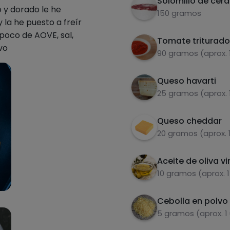
Solomillo de cer
 y dorado le he
150 gramos
 la he puesto a freír
 poco de AOVE, sal,
Tomate triturado
vo
90 gramos (aprox. 
Queso havarti
25 gramos (aprox. 
Queso cheddar
20 gramos (aprox. 
Aceite de oliva vi
10 gramos (aprox. 
Cebolla en polvo
5 gramos (aprox. 1