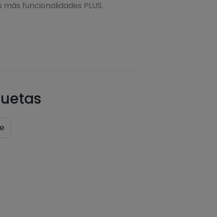
s más funcionalidades PLUS.
quetas
e