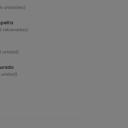
 ½ unidades)
spelta
 2 rebanadas)
1 unidad)
curado
1 unidad)