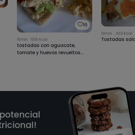
16
10min
·
403
kcal
Tostadas sal
10min
·
555
kcal
tostadas con aguacate,
tomate y huevos revueltos
con avena y queso burgos
 potencial
ricional!