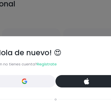
ional
Carbohidratos
Grasas
Hola de nuevo! 😍
n no tienes cuenta?
Regístrate
Proteínas
Sal
o