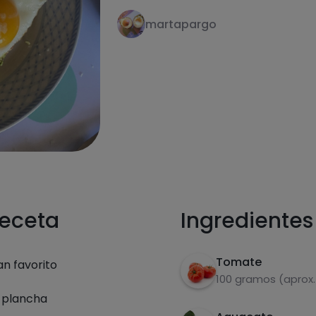
martapargo
receta
Ingredientes
Tomate
n favorito
100 gramos (aprox.
a plancha