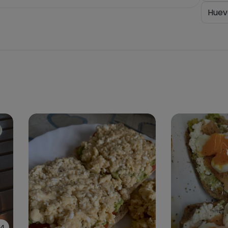
Huev
4