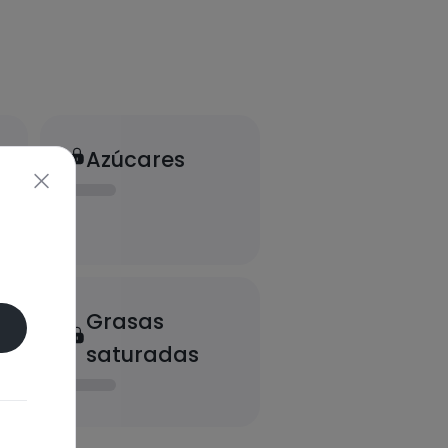
Azúcares
Grasas
saturadas