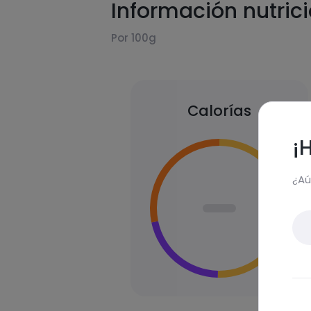
Información nutric
Por 100g
Calorías
¡
¿Aú