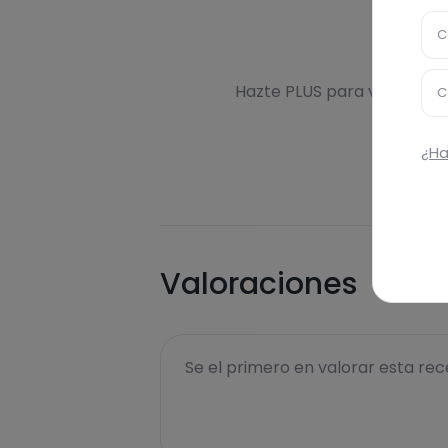
C
Des
Hazte PLUS para ver la inf
C
¿Ha
Valoraciones
Se el primero en valorar esta rece