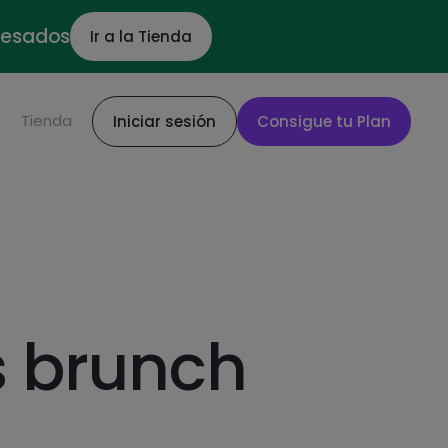
ocesados
Ir a la Tienda
S
Tienda
Iniciar sesión
Consigue tu Plan
s brunch
l