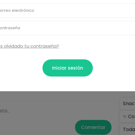
orreo electrónico
bloquear información nutrici
ormación nutricional de las recetas, y desbloquear mucha
ontraseña
Pásate al PLUS
s olvidado tu contraseña?
Iniciar sesión
Eti
Snac
ta...
✨ Co
Comentar
Toda