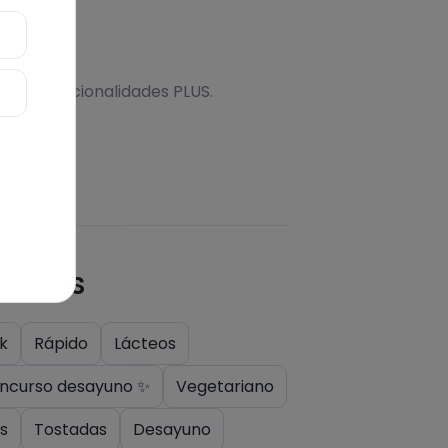
onal
s más funcionalidades PLUS.
quetas
k
Rápido
Lácteos
ncurso desayuno ✨
Vegetariano
s
Tostadas
Desayuno