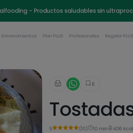
alfooding - Productos saludables sin ultrapr
Entrenamientos
Plan PLUS
Profesionales
Regalar PLU
8
Tostada
5
(
10
)
10 min
406 kca