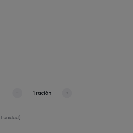
-
1
ración
+
 1 unidad)