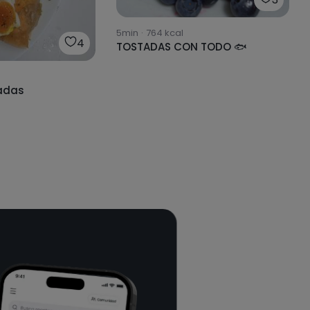
5min
·
764
kcal
4
TOSTADAS CON TODO 🐟
adas