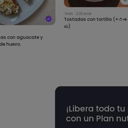
7min
·
225
kcal
Tostadas con tortilla (+🍅🥑
🧀)
as con aguacate y
 de huevo.
¡Libera todo tu
con un Plan nut