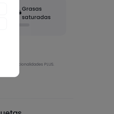
Grasas
saturadas
onal
s más funcionalidades PLUS.
quetas