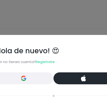
ional
Hola de nuevo! 😍
n no tienes cuenta?
Regístrate
Carbohidratos
Grasas
o