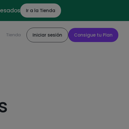
ocesados
Ir a la Tienda
S
Tienda
Iniciar sesión
Consigue tu Plan
s