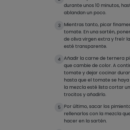
durante unos 10 minutos, has
ablandan un poco.
Mientras tanto, picar finamen
3
tomate. En una sartén, pone
de oliva virgen extra y freír 
esté transparente.
Añadir la carne de ternera pi
4
que cambie de color. A contin
tomate y dejar cocinar dura
hasta que el tomate se hay
la mezcla esté lista cortar u
trocitos y añadirlo.
Por último, sacar los pimient
5
rellenarlos con la mezcla q
hacer en la sartén.