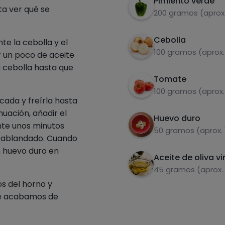
Pimiento verde
ta ver qué se
200 gramos (aprox.
Cebolla
te la cebolla y el
100 gramos (aprox.
r un poco de aceite
la cebolla hasta que
Tomate
100 gramos (aprox.
cada y freírla hasta
uación, añadir el
Huevo duro
nte unos minutos
50 gramos (aprox. 
a ablandado. Cuando
n huevo duro en
Aceite de oliva vi
45 gramos (aprox.
os del horno y
ue acabamos de