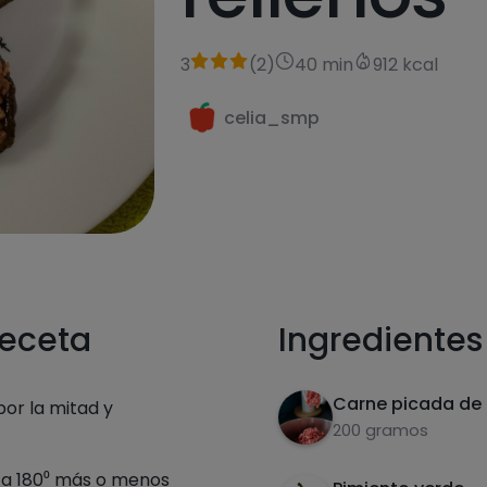
3
(
2
)
40 min
912 kcal
celia_smp
receta
Ingredientes
Carne picada de 
por la mitad y
200 gramos
o a 180⁰ más o menos