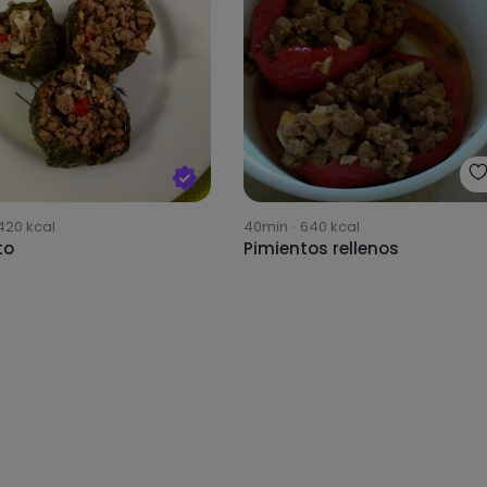
420
kcal
40min
·
640
kcal
to
Pimientos rellenos