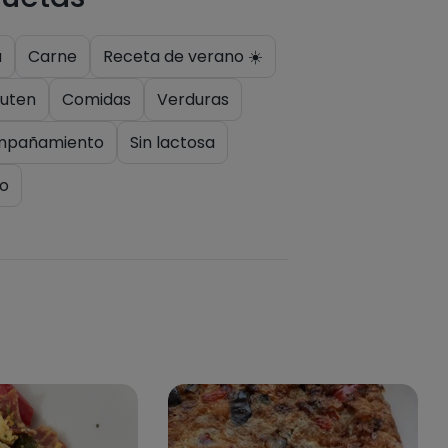
a
Carne
Receta de verano ☀️
luten
Comidas
Verduras
mpañamiento
Sin lactosa
o