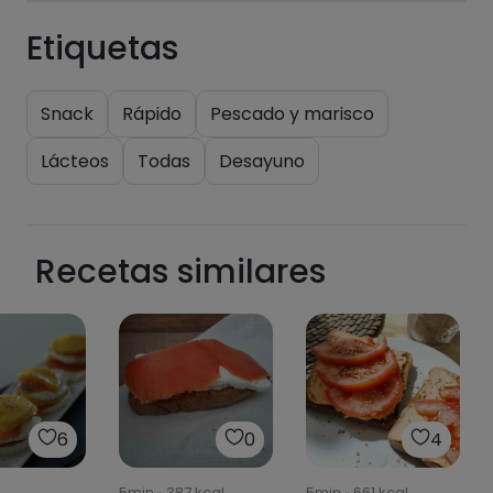
Etiquetas
Snack
Rápido
Pescado y marisco
Lácteos
Todas
Desayuno
Recetas similares
6
0
4
5min
·
387
kcal
5min
·
661
kcal