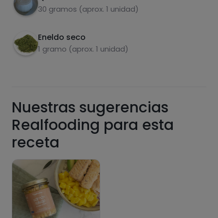
Carbohidratos
Proteínas
30 gramos (aprox. 1 unidad)
Eneldo seco
1 gramo (aprox. 1 unidad)
Grasas
Sal
Nuestras sugerencias
Realfooding para esta
Azúcares
Grasas
receta
saturadas