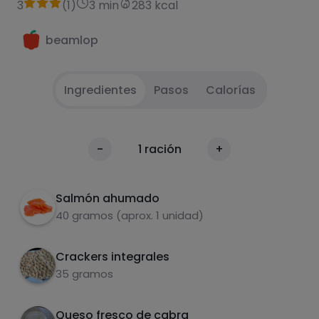
3
(
1
)
3 min
283 kcal
beamlop
Ingredientes
Pasos
Calorías
Pesar los ingredientes, colocalarlos al gusto,
1
Calorías
-
1
ración
+
condimentar y masticar muy bien
Por 100g
Salmón ahumado
40 gramos (aprox. 1 unidad)
Crackers integrales
35 gramos
Queso fresco de cabra