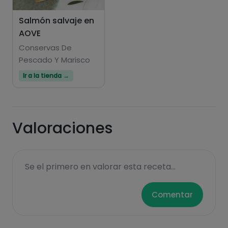
Salmón salvaje en
AOVE
Hazte PLUS para ver la información nutricional
de las recetas, y desbloquear muchas más
Conservas De
Pescado Y Marisco
funcionalidades PLUS.
Ir a la tienda →
Pásate al PLUS
Valoraciones
Se el primero en valorar esta receta...
Comentar