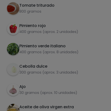
Cuando estén blanditas, añadir el tomate
2
Tomate triturado
triturado
800 gramos
Sofreír 15-20 minutos, hasta que se fría un
3
poco el tomate
Pimiento rojo
400 gramos (aprox. 2 unidades)
Puedes dejarlo así, o batirlo todo junto. Yo lo
4
bato y lo congelo en 8 porciones.
Pimiento verde italiano
Carbohidratos
Proteínas
400 gramos (aprox. 8 unidades)
Cebolla dulce
300 gramos (aprox. 3 unidades)
Grasas
Sal
Ajo
30 gramos (aprox. 10 unidades)
Aceite de oliva virgen extra