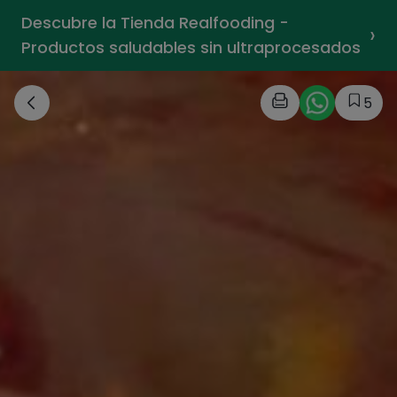
Descubre la Tienda Realfooding -
›
Productos saludables sin ultraprocesados
5