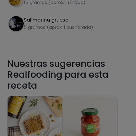
15 gramos (aprox. 1 unidad)
Azúcares
Grasas
saturadas
Sal marina gruesa
5 gramos (aprox. 1 cucharada)
Nuestras sugerencias
Realfooding para esta
Hazte PLUS para ver la información nutricional
receta
de las recetas, y desbloquear muchas más
funcionalidades PLUS.
Pásate al PLUS