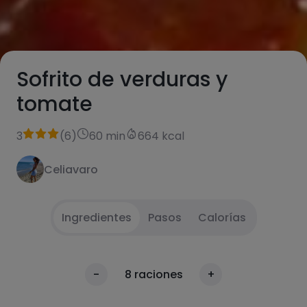
Sofrito de verduras y
tomate
3
(
6
)
60 min
664 kcal
Celiavaro
Ingredientes
Pasos
Calorías
Cortar todas las verduras y sofreír con el
1
Calorías
-
8
raciones
+
aceite
Por 100g