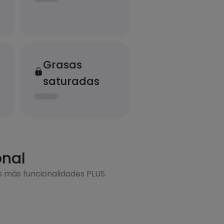
Grasas
saturadas
onal
s más funcionalidades PLUS.