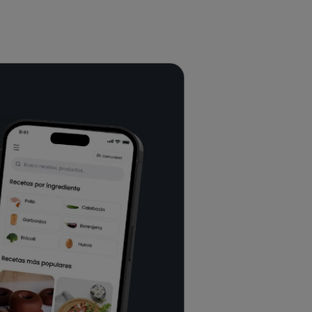
de 1 minuto | 100% veganas
y sin gluten