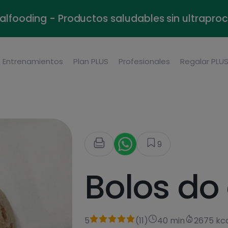
alfooding - Productos saludables sin ultrapr
Entrenamientos
Plan PLUS
Profesionales
Regalar PLU
9
Bolos do
5
(
11
)
40 min
2675 kc