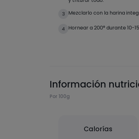
y triturar todo.
Mezclarlo con la harina integ
3
Hornear a 200° durante 10-15
4
Información nutric
Por 100g
Calorías