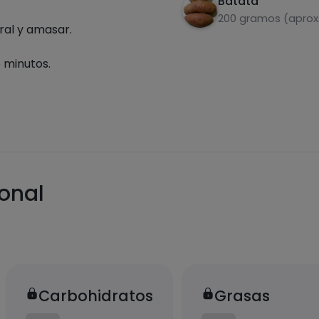
Batata
200 gramos (aprox.
ral y amasar.
 minutos.
ional
Carbohidratos
Grasas