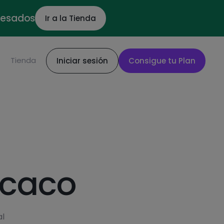
ocesados
Ir a la Tienda
S
Tienda
Iniciar sesión
Consigue tu Plan
 caco
al