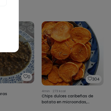
0
304
4min
·
273
kcal
uras
Chips dulces caribeñas de
batata en microondas,
súper sencillas y en menos