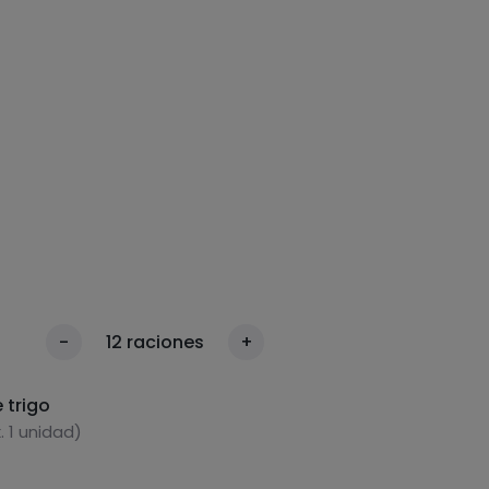
-
12
raciones
+
 trigo
 1 unidad)