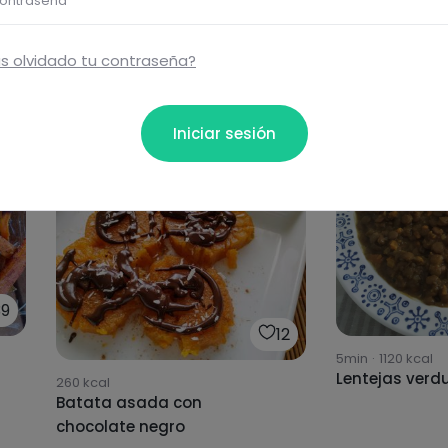
ontraseña
s olvidado tu contraseña?
Iniciar sesión
39
12
5min
·
1120
kcal
Lentejas verd
260
kcal
Batata asada con
chocolate negro