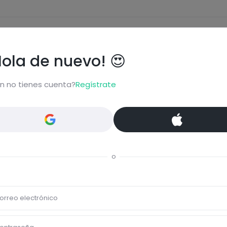
Eti
Hola de nuevo! 😍
Veg
n no tienes cuenta?
Regístrate
Comentar
o
? Solo? Para desayunar?
orreo electrónico