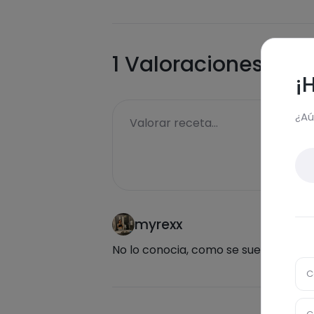
1
Valoraciones
¡
¿Aú
Valorar receta...
myrexx
No lo conocia, como se suele comer
C