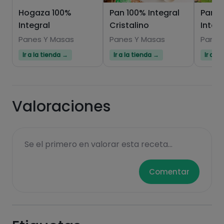
Hogaza 100%
Pan 100% Integral
Pan d
Integral
Cristalino
Integ
Panes Y Masas
Panes Y Masas
Panes
Ir a la tienda →
Ir a la tienda →
Ir a l
Hazte PLUS para ver la información nutricional
de las recetas, y desbloquear muchas más
funcionalidades PLUS.
Valoraciones
Pásate al PLUS
Se el primero en valorar esta receta...
Comentar