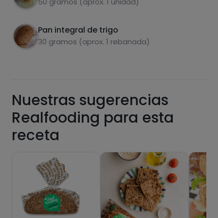
50 gramos (aprox. 1 unidad)
Pan integral de trigo
Carbohidratos
Proteínas
30 gramos (aprox. 1 rebanada)
Nuestras sugerencias
Grasas
Sal
Realfooding para esta
receta
Azúcares
Grasas
saturadas