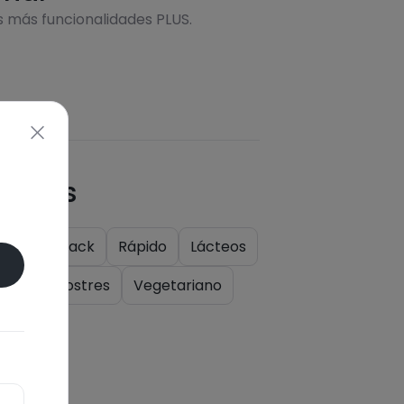
s más funcionalidades PLUS.
quetas
ales
Snack
Rápido
Lácteos
luten
Postres
Vegetariano