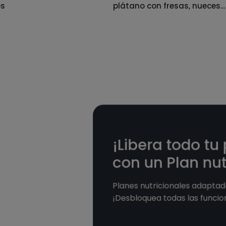
es
plátano con fresas, nueces
y yogur
¡Libera todo tu
con un Plan nut
Planes nutricionales adaptado
¡Desbloquea todas las funcio