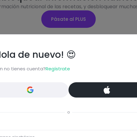
ormación nutricional de las recetas, y desbloquear mucha
Pásate al PLUS
Hola de nuevo! 😍
Eti
n no tienes cuenta?
Regístrate
Cere
ta...
Sin g
Comentar
o