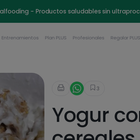
alfooding - Productos saludables sin ultrapr
Entrenamientos
Plan PLUS
Profesionales
Regalar PLU
3
Yogur co
cereales