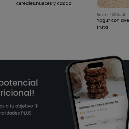
cereales,nueces y cacao
5min
·
420
kcal
Yogur con ave
fruta
 potencial
ricional!
s a tu objetivo 🎯
nalidades PLUS!