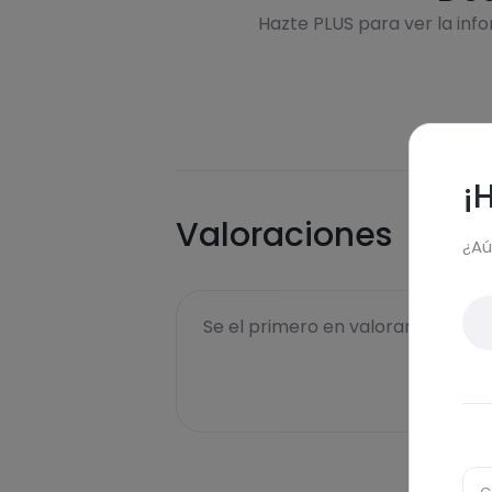
Hazte PLUS para ver la inf
¡
Valoraciones
¿Aú
Se el primero en valorar esta rece