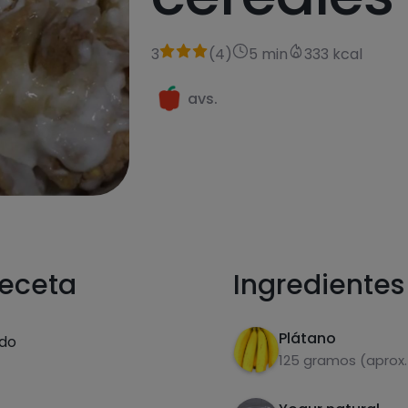
3
(
4
)
5 min
333 kcal
avs.
receta
Ingredientes
Plátano
ado
125 gramos (aprox.