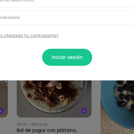
orreo electrónico
ontraseña
s olvidado tu contraseña?
Iniciar sesión
10min
·
453
kcal
Bol de yogur con plátano,