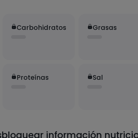
Carbohidratos
Grasas
Proteínas
Sal
bloquear información nutrici