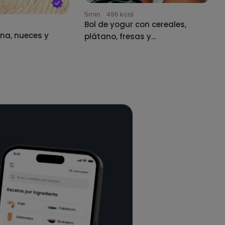
5min
·
496
kcal
Bol de yogur con cereales,
na, nueces y
plátano, fresas y
arándanos