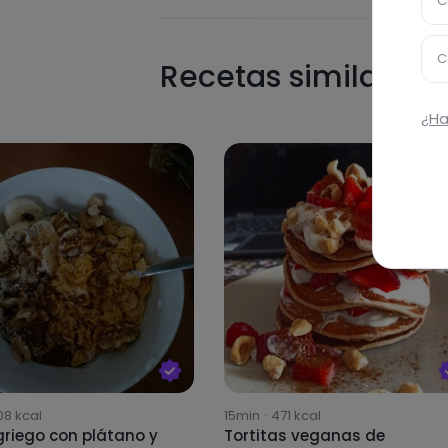
C
C
Recetas similares
¿Ha
08
kcal
15min
·
471
kcal
griego con plátano y
Tortitas veganas de