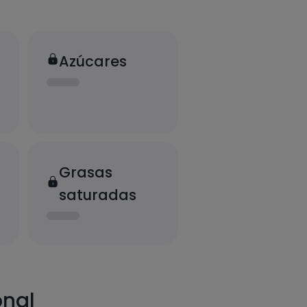
Azúcares
Grasas
saturadas
onal