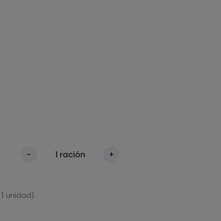
-
1
ración
+
 1 unidad)