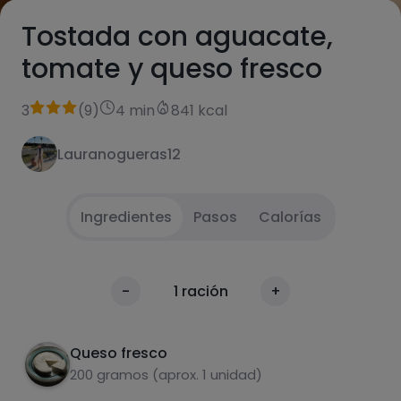
Tostada con aguacate,
tomate y queso fresco
3
(
9
)
4 min
841 kcal
Lauranogueras12
Ingredientes
Pasos
Calorías
Tostamos el pan
1
Calorías
-
1
ración
+
Por 100g
Colocamos el tomate, el aguacate y el queso
2
fresco cortado encima del pan.
Queso fresco
200 gramos (aprox. 1 unidad)
Añadir un poco de aceite de oliva virgen
3