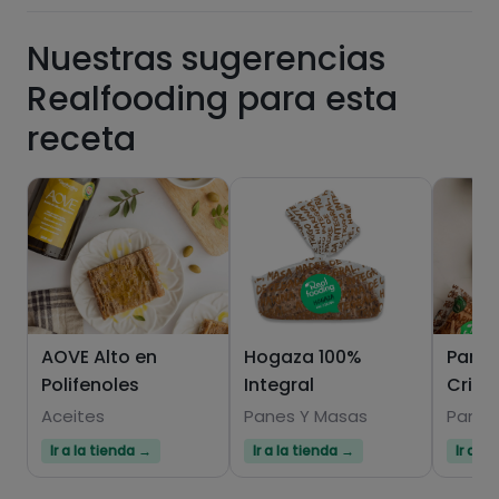
Nuestras sugerencias
Realfooding para esta
receta
Hazte PLUS para ver la información nutricional
de las recetas, y desbloquear muchas más
funcionalidades PLUS.
Pásate al PLUS
AOVE Alto en
Hogaza 100%
Pan 1
Polifenoles
Integral
Crist
Aceites
Panes Y Masas
Panes
Ir a la tienda →
Ir a la tienda →
Ir a l