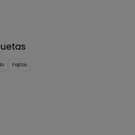
quetas
do
Fajitas