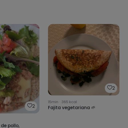
2
15min
·
365
kcal
2
Fajita vegetariana 🌱
 de pollo,