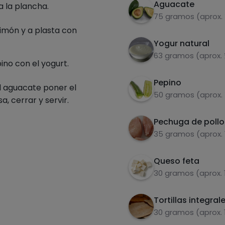
Aguacate
a la plancha.
75 gramos (aprox.
limón y a plasta con
Yogur natural
63 gramos (aprox.
pino con el yogurt.
Pepino
el aguacate poner el
50 gramos (aprox.
a, cerrar y servir.
Pechuga de pollo
35 gramos (aprox. 1
Queso feta
30 gramos (aprox. 
Tortillas integral
30 gramos (aprox. 