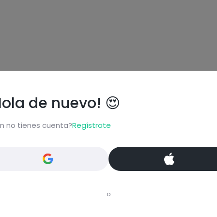
Hola de nuevo! 😍
n no tienes cuenta?
Regístrate
ional
o