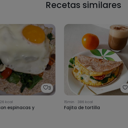
Recetas similares
3
26
kcal
15min
·
386
kcal
 con espinacas y
Fajita de tortilla