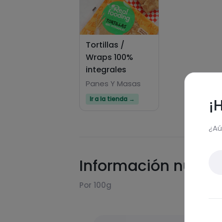
Tortillas /
Wraps 100%
integrales
Panes Y Masas
Ir a la tienda →
¡
¿Aú
Información nutric
Por 100g