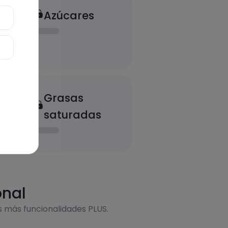
Azúcares
Grasas
saturadas
onal
s más funcionalidades PLUS.