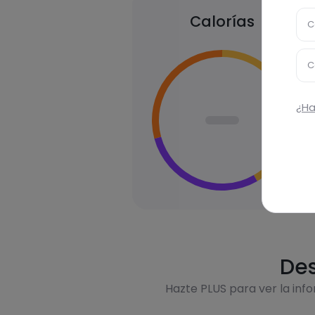
Calorías
C
C
¿Ha
Des
Hazte PLUS para ver la inf