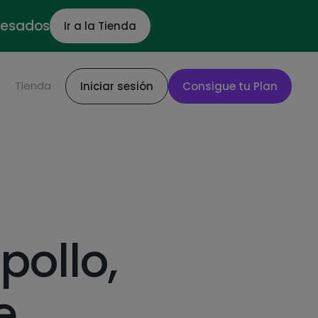
ocesados
Ir a la Tienda
S
Tienda
Iniciar sesión
Consigue tu Plan
pollo,
e,