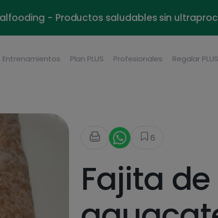
alfooding - Productos saludables sin ultrapr
Entrenamientos
Plan PLUS
Profesionales
Regalar PLU
6
Fajita de 
aguacat