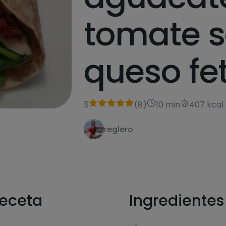
tomate s
queso fe
5
(
8
)
10 min
407 kcal
reglero
receta
Ingredientes