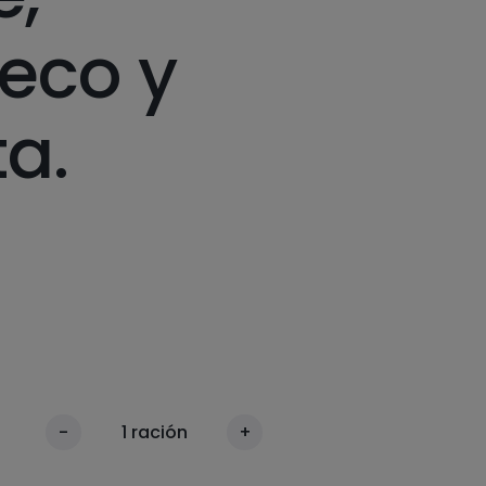
eco y
ta.
-
1
ración
+