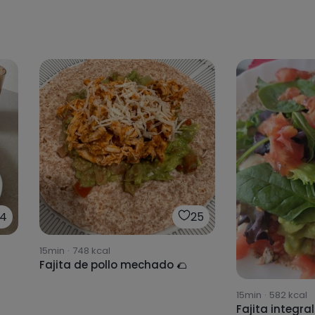
4
25
15min
·
748
kcal
Fajita de pollo mechado 🌮
15min
·
582
kcal
Fajita integral