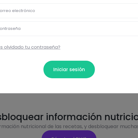
Carbohidratos
Grasas
orreo electrónico
ontraseña
s olvidado tu contraseña?
Proteínas
Sal
Iniciar sesión
bloquear información nutrici
ormación nutricional de las recetas, y desbloquear mucha