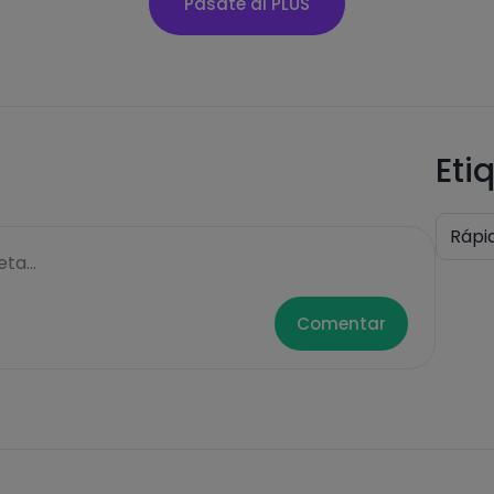
Pásate al PLUS
Eti
Rápi
ta...
Comentar