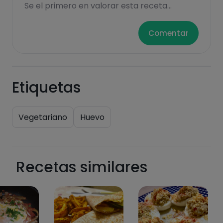
Se el primero en valorar esta receta...
saturadas
Comentar
Etiquetas
Hazte PLUS para ver la información nutricional
Vegetariano
Huevo
de las recetas, y desbloquear muchas más
funcionalidades PLUS.
Pásate al PLUS
Recetas similares