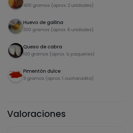
olla express
400 gramos (aprox. 2 unidades)
Triturar el boniato con un tenedor y añadir el
3
queso de cabra.
Huevo de gallina
300 gramos (aprox. 6 unidades)
Mezclar bien y rellenar los huevos con la
4
mezcla.
Queso de cabra
Carbohidratos
Proteínas
Espolvorear con pimentón dulce. Y si quieres
5
100 gramos (aprox. ½ paquetes)
poner un poco de la yema por encima.
Pimentón dulce
Disfrutar.
6
3 gramos (aprox. 1 cucharadita)
Grasas
Sal
Valoraciones
Azúcares
Grasas