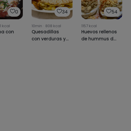
0
34
54
1
kcal
10min
·
808
kcal
1157
kcal
na con
Quesadillas
Huevos rellenos
con verduras y
de hummus de
boniato 🍠🧀🌮
aguacate