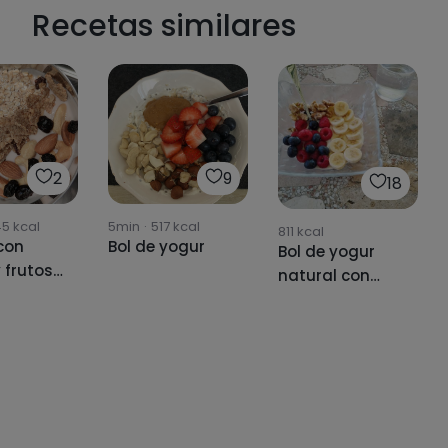
Recetas similares
2
9
18
45
kcal
5min
·
517
kcal
811
kcal
con
Bol de yogur
Bol de yogur
 frutos
natural con
fruta