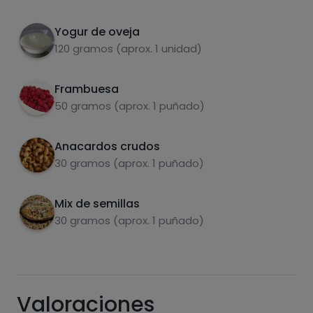
Por 100g
Poner el yogur en un bol
2
Yogur de oveja
Añadir el resto de ingredientes
3
120 gramos (aprox. 1 unidad)
Frambuesa
50 gramos (aprox. 1 puñado)
Anacardos crudos
Carbohidratos
Proteínas
30 gramos (aprox. 1 puñado)
Mix de semillas
30 gramos (aprox. 1 puñado)
Grasas
Sal
Valoraciones