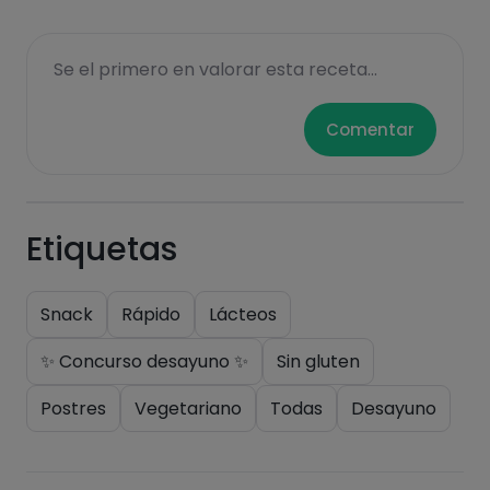
Azúcares
Grasas
Se el primero en valorar esta receta...
saturadas
Comentar
Etiquetas
Hazte PLUS para ver la información nutricional
Snack
Rápido
Lácteos
de las recetas, y desbloquear muchas más
✨ Concurso desayuno ✨
Sin gluten
funcionalidades PLUS.
Postres
Vegetariano
Todas
Desayuno
Pásate al PLUS