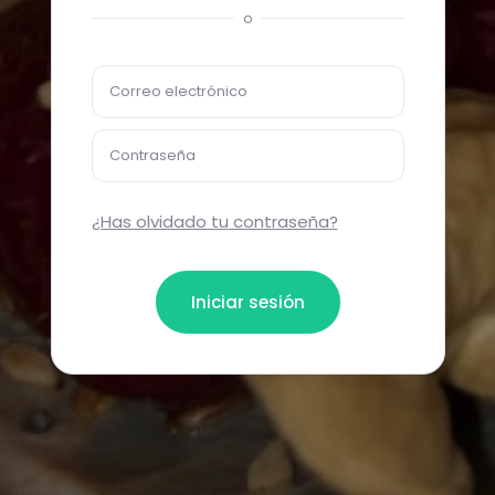
o
Correo electrónico
Contraseña
¿Has olvidado tu contraseña?
Iniciar sesión