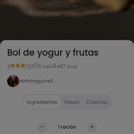
Bol de yogur y frutas
3
(
2
)
5 min
487 kcal
ainhoaguirre3
Ingredientes
Pasos
Calorías
Lavar las frambuesas
1
Calorías
-
1
ración
+