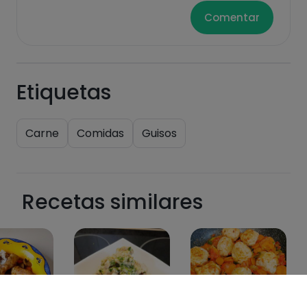
Comentar
Etiquetas
Carne
Comidas
Guisos
Recetas similares
47
10