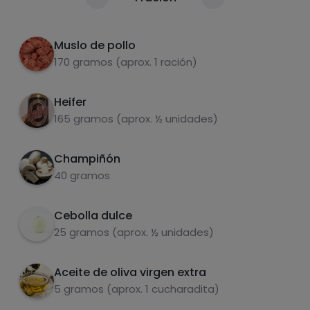
Calorías
Por 100g
Cocinar todos los ingredientes juntos en la
2
olla durante 30 minutos
Muslo de pollo
170 gramos (aprox. 1 ración)
Heifer
165 gramos (aprox. ½ unidades)
Champiñón
Carbohidratos
Proteínas
40 gramos
Cebolla dulce
25 gramos (aprox. ½ unidades)
Grasas
Sal
Aceite de oliva virgen extra
5 gramos (aprox. 1 cucharadita)