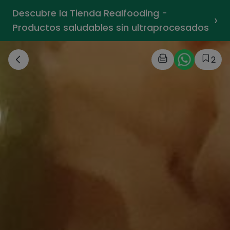
Descubre la Tienda Realfooding -
›
Productos saludables sin ultraprocesados
2