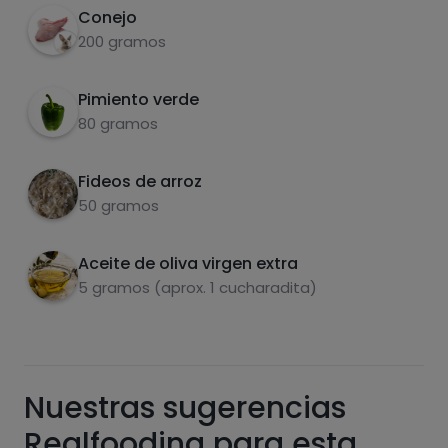
Conejo
200 gramos
Pimiento verde
80 gramos
Fideos de arroz
Carbohidratos
Proteínas
50 gramos
Aceite de oliva virgen extra
5 gramos (aprox. 1 cucharadita)
Grasas
Sal
Nuestras sugerencias
Realfooding para esta