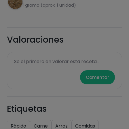
1 gramo (aprox. 1 unidad)
Valoraciones
Hazte PLUS para ver la información nutricional
de las recetas, y desbloquear muchas más
Se el primero en valorar esta receta...
funcionalidades PLUS.
Comentar
Pásate al PLUS
Etiquetas
Rápido
Carne
Arroz
Comidas