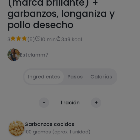
(marca brillante) +
garbanzos, longaniza y
pollo desecho
3
(
5
)
10 min
349 kcal
Estelamm7
Ingredientes
Pasos
Calorías
Primero se hace la longaniza y el pollo, se
1
Calorías
-
1
ración
+
escurren los garbanzos y se añade todo al
Por 100g
plato
Garbanzos cocidos
100 gramos (aprox. 1 unidad)