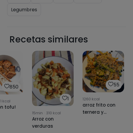
Legumbres
Recetas similares
55
850
1
1260
kcal
1
kcal
arroz frito con
n tofu!
ternera y
15min
·
310
kcal
Arroz con
brócoli 🍚🥢🥡
verduras