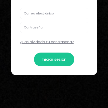
Correo electrónico
Contraseña
¿Has olvidado tu contraseña?
Iniciar sesión