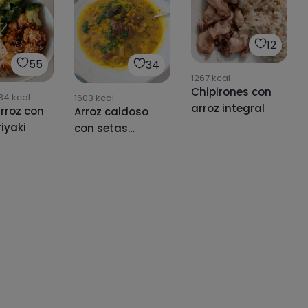
12
55
34
1267
kcal
Chipirones con
34
kcal
1603
kcal
arroz integral
arroz con
Arroz caldoso
riyaki
con setas
shiitake