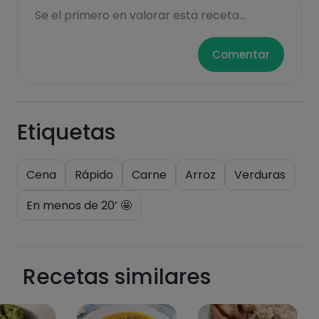
Se el primero en valorar esta receta...
Comentar
Azúcares
Grasas
saturadas
Etiquetas
Cena
Rápido
Carne
Arroz
Verduras
En menos de 20’ 🤩
Hazte PLUS para ver la información nutricional
de las recetas, y desbloquear muchas más
funcionalidades PLUS.
Recetas similares
Pásate al PLUS