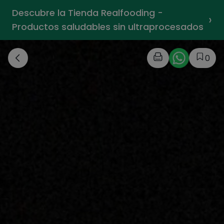
Descubre la Tienda Realfooding -
›
Productos saludables sin ultraprocesados
0