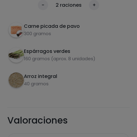
Haz dos filetes con las especias que quieras.
1
Calorías
-
2
raciones
+
Lava y corta los espárragos. Hazlos en la air
Por 100g
fryer.
Carne picada de pavo
Cocer el arroz en una olla.
2
300 gramos
Espárragos verdes
160 gramos (aprox. 8 unidades)
Arroz integral
Carbohidratos
Proteínas
40 gramos
Valoraciones
Grasas
Sal