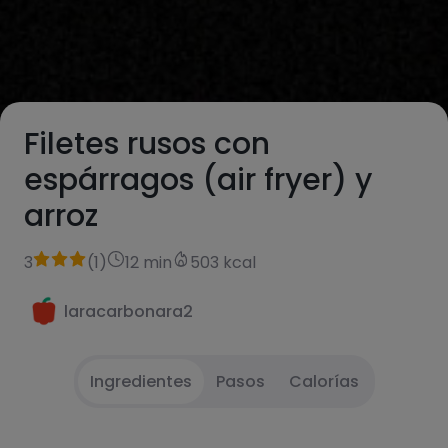
Filetes rusos con
espárragos (air fryer) y
arroz
3
(
1
)
12 min
503 kcal
laracarbonara2
Ingredientes
Pasos
Calorías