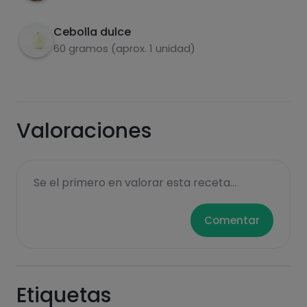
Cebolla dulce
60 gramos (aprox. 1 unidad)
Azúcares
Grasas
saturadas
Valoraciones
Se el primero en valorar esta receta...
Hazte PLUS para ver la información nutricional
Comentar
de las recetas, y desbloquear muchas más
funcionalidades PLUS.
Pásate al PLUS
Etiquetas