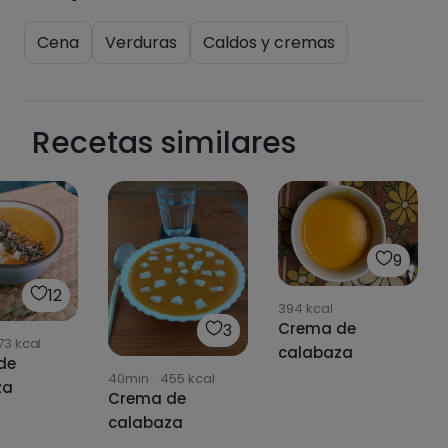
Cena
Verduras
Caldos y cremas
Recetas similares
9
12
394
kcal
Crema de
3
173
kcal
calabaza
de
40min
·
455
kcal
za
Crema de
calabaza