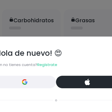
Carbohidratos
Grasas
Hola de nuevo! 😍
Proteínas
Sal
n no tienes cuenta?
Regístrate
o
bloquear información nutrici