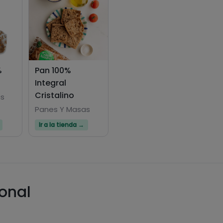
%
Pan 100%
Integral
Cristalino
as
Panes Y Masas
Ir a la tienda →
ional