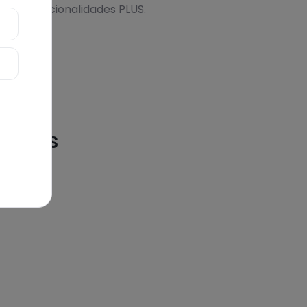
s más funcionalidades PLUS.
quetas
adas