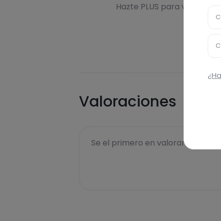
Hazte PLUS para ver la inf
C
C
¿Ha
Valoraciones
Se el primero en valorar esta rece