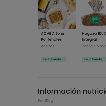
AOVE Alto en
Hogaza 100
Polifenoles
Integral
Aceites
Panes Y Mas
Ir a la tienda →
Ir a la tienda →
Información nutric
Por 100g