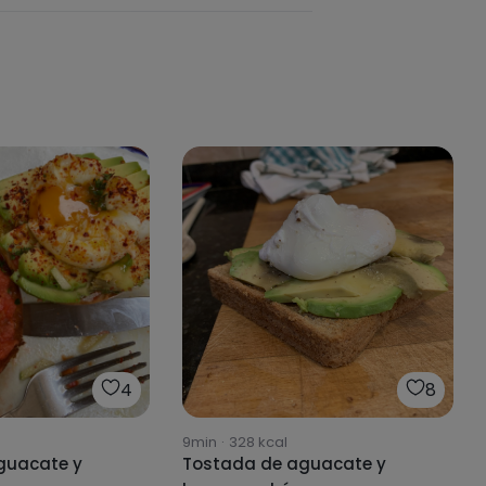
4
8
9min
·
328
kcal
guacate y
Tostada de aguacate y