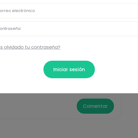
ormación nutricional de las recetas, y desbloquear mucha
orreo electrónico
Pásate al PLUS
ontraseña
s olvidado tu contraseña?
Eti
Iniciar sesión
Tost
ta...
Comentar