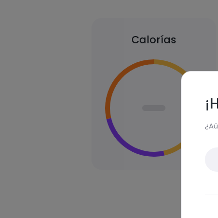
Calorías
¡
¿Aú
Des