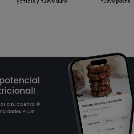
yomate y huevo duro
huevo poché
 potencial
ricional!
s a tu objetivo 🎯
nalidades PLUS!
s