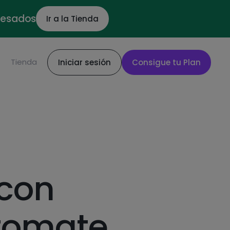
ocesados
Ir a la Tienda
S
Tienda
Iniciar sesión
Consigue tu Plan
 con
tomate