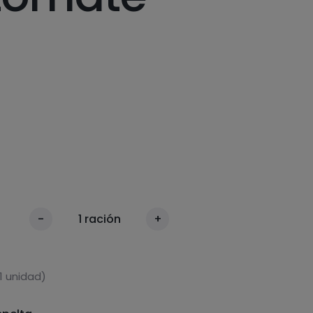
-
1
ración
+
1 unidad)