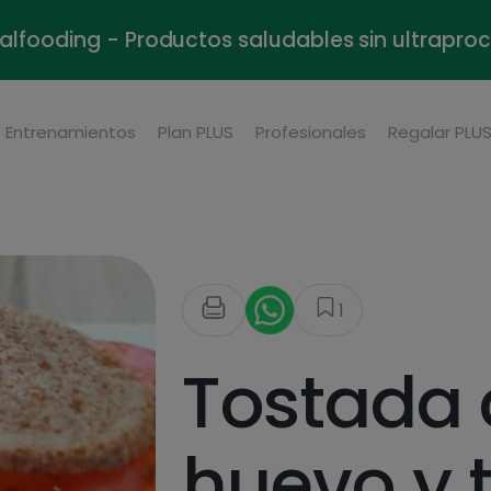
alfooding - Productos saludables sin ultrapr
Entrenamientos
Plan PLUS
Profesionales
Regalar PLU
1
Tostada
huevo y 