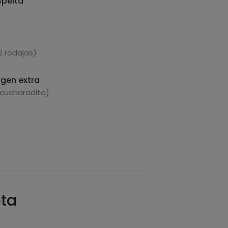
spelta
2 rodajas)
rgen extra
 cucharadita)
eta