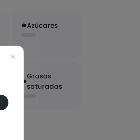
Azúcares
Grasas
saturadas
onal