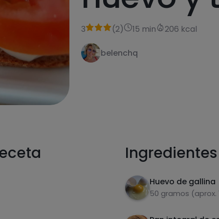
3
(
2
)
15 min
206 kcal
belenchq
receta
Ingredientes
Huevo de gallina
50 gramos (aprox. 