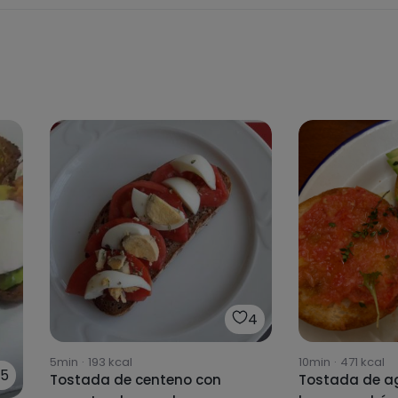
4
5min
·
193
kcal
10min
·
471
kcal
15
Tostada de centeno con
Tostada de a