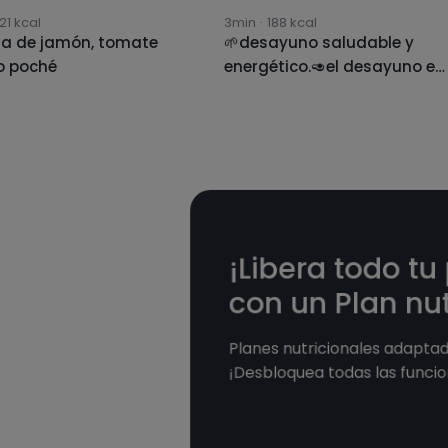
21
kcal
3min
·
188
kcal
a de jamón, tomate
🌱desayuno saludable y
o poché
energético.🥑el desayuno es
la comida más importante
del día, y es importante
comenzar con alimentos
saludables para tener
energía y concentración.
nuestro desayuno te
ofrecemos una tostada de
aguacate con huevo y
¡Libera todo tu
tomates frescos. todo
con un Plan nut
servido con una taza
caliente de té verde para
Planes nutricionales adaptado
empezar el día con energía
¡Desbloquea todas las funcio
y alimentarse de manera
saludable. este desayuno e
una deliciosa combinación