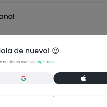
ional
Hola de nuevo! 😍
Carbohidratos
Grasas
n no tienes cuenta?
Regístrate
Proteínas
Sal
o