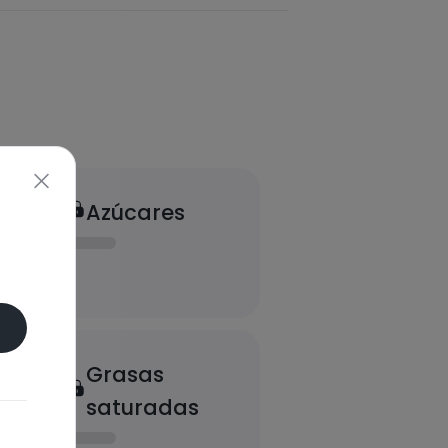
Azúcares
Grasas
saturadas