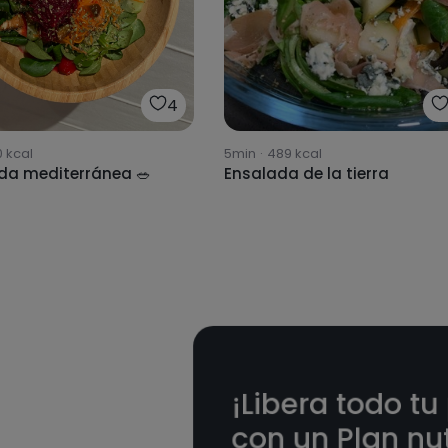
4
0
kcal
5min
·
489
kcal
da mediterránea 🥗
Ensalada de la tierra
¡Libera todo tu
con un Plan nut