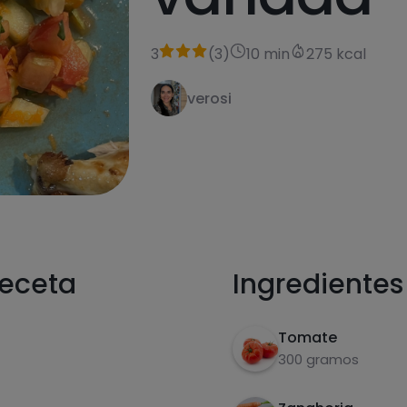
3
(
3
)
10 min
275 kcal
verosi
receta
Ingredientes
Tomate
300 gramos