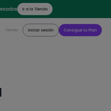
ocesados
Ir a la Tienda
S
Tienda
Iniciar sesión
Consigue tu Plan
a