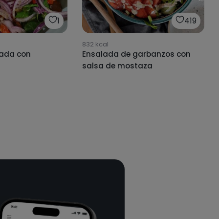
1
419
832
kcal
iada con
Ensalada de garbanzos con
salsa de mostaza