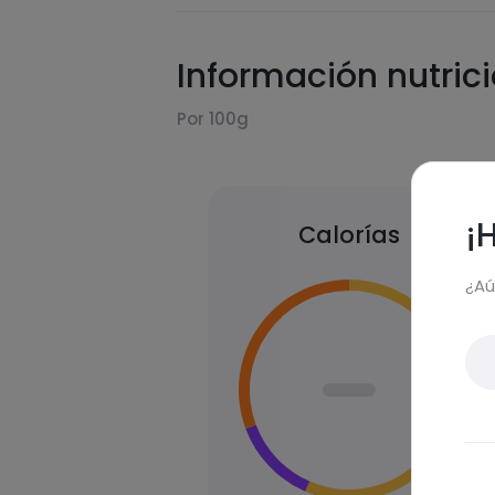
Información nutric
Por 100g
¡
Calorías
¿Aú