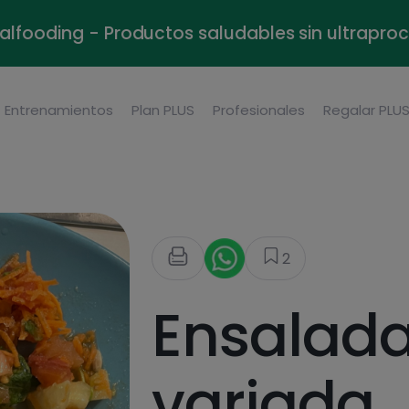
alfooding - Productos saludables sin ultrapr
Entrenamientos
Plan PLUS
Profesionales
Regalar PLU
2
Ensalad
variada