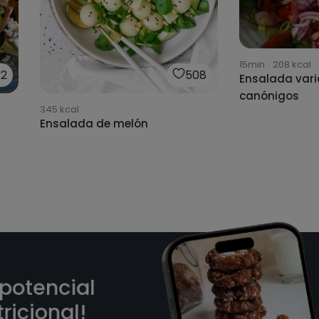
15min
·
208
kcal
2
508
Ensalada var
canónigos
345
kcal
Ensalada de melón
 potencial
ricional!