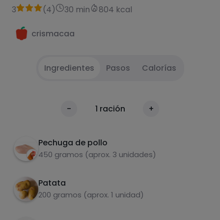
3
(
4
)
30 min
804 kcal
crismacaa
Ingredientes
Pasos
Calorías
Picar todo y saltear
1
Calorías
-
1
ración
+
Por 100g
Patatas en air frier
2
Pechuga de pollo
huevo a la plancha
3
450 gramos (aprox. 3 unidades)
Patata
200 gramos (aprox. 1 unidad)