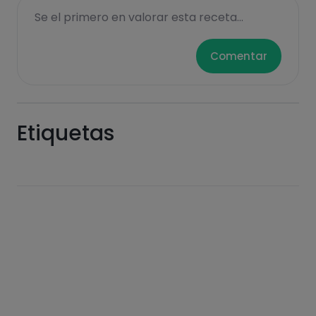
Se el primero en valorar esta receta...
Hazte PLUS para ver la información nutricional
Comentar
de las recetas, y desbloquear muchas más
funcionalidades PLUS.
Pásate al PLUS
Etiquetas