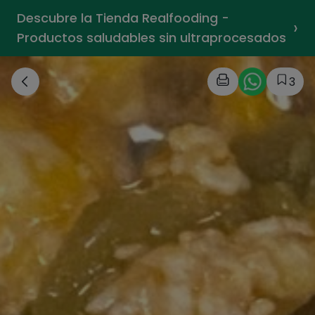
Descubre la Tienda Realfooding -
›
Productos saludables sin ultraprocesados
3