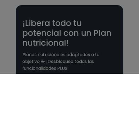
¡Libera todo tu
potencial con un Plan
nutricional!
Planes nutricionales adaptados a tu
objetivo 🎯 ¡Desbloquea todas las
funcionalidades PLUS!
Ver Planes