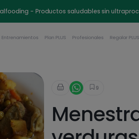
alfooding - Productos saludables sin ultrapr
Entrenamientos
Plan PLUS
Profesionales
Regalar PLU
9
Menestr
verduras