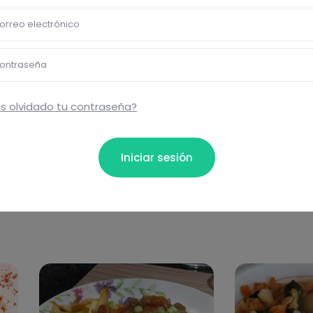
Eti
orreo electrónico
Cen
ta...
ontraseña
De l
Comentar
s olvidado tu contraseña?
Iniciar sesión