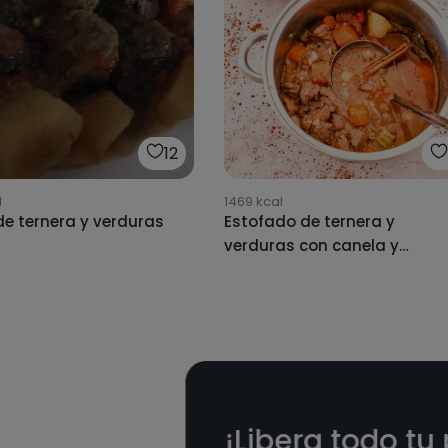
12
l
1469
kcal
de ternera y verduras
Estofado de ternera y
verduras con canela y
cacao
¡Libera todo tu