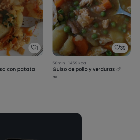
1
39
50min
·
1459
kcal
sa con patata
Guiso de pollo y verduras 🍗
🥕