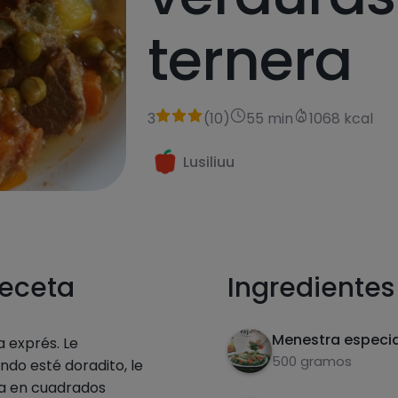
ternera
3
(
10
)
55 min
1068 kcal
Lusiliuu
receta
Ingredientes
Menestra especi
 exprés. Le
500 gramos
do esté doradito, le
ra en cuadrados