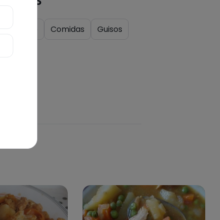
quetas
a
Carne
Comidas
Guisos
a huerta