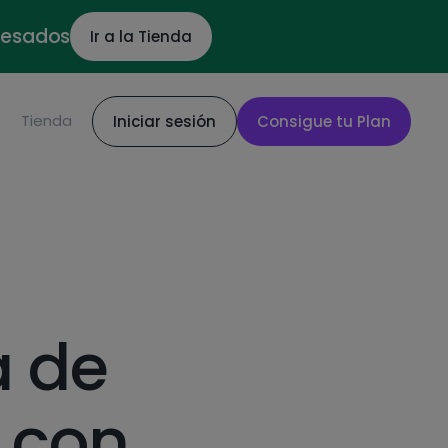
ocesados
Ir a la Tienda
S
Tienda
Iniciar sesión
Consigue tu Plan
a de
 con