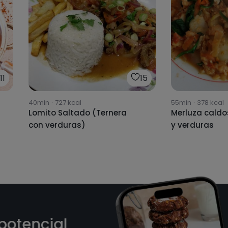
11
15
40min
·
727
kcal
55min
·
378
kcal
Lomito Saltado (Ternera
Merluza caldo
con verduras)
y verduras
 potencial