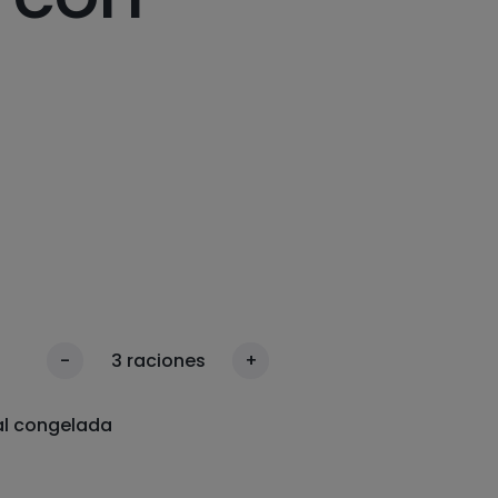
-
3
raciones
+
al congelada