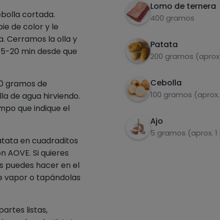
Lomo de ternera
bolla cortada.
400 gramos
e de color y le
. Cerramos la olla y
Patata
15-20 min desde que
200 gramos (aprox.
Cebolla
00 gramos de
100 gramos (aprox.
la de agua hirviendo.
mpo que indique el
Ajo
5 gramos (aprox. 1
atata en cuadraditos
n AOVE. Si quieres
s puedes hacer en el
e vapor o tapándolas
rtes listas,