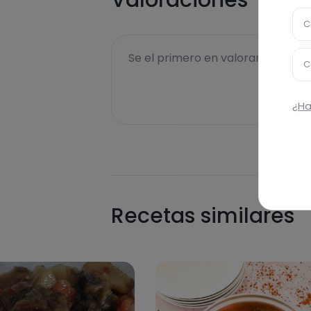
Valoraciones
C
Se el primero en valorar esta rece
C
¿Ha
Recetas similares