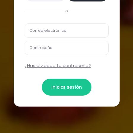
o
Correo electrónico
Contraseña
¿Has olvidado tu contraseña?
Iniciar sesión