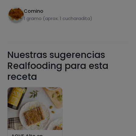
aguacate, la granada y las alcaparras.
de las recetas, y desbloquear muchas más
funcionalidades PLUS.
Comino
1 gramo (aprox. 1 cucharadita)
Pásate al PLUS
Nuestras sugerencias
Realfooding para esta
receta