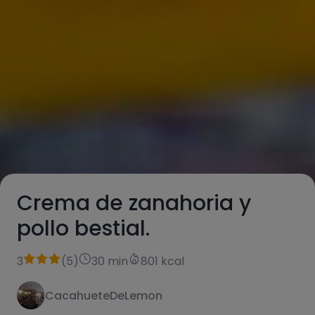
Crema de zanahoria y
pollo bestial.
3
(
5
)
30 min
801 kcal
CacahueteDeLemon