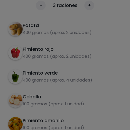
Cortamos toda la verdura y la ponemos en la
1
Calorías
-
3
raciones
+
bandeja del horno precalentado a 180°.
Por 100g
Añadimos aceite, sal, orégano y pimienta.
Dejamos en el horno hasta ver qué está
Patata
hecho, unos 35-40min depende del horno.
400 gramos (aprox. 2 unidades)
Pimiento rojo
400 gramos (aprox. 2 unidades)
Pimiento verde
Carbohidratos
Proteínas
400 gramos (aprox. 4 unidades)
Cebolla
100 gramos (aprox. 1 unidad)
Grasas
Sal
Pimiento amarillo
100 gramos (aprox. 1 unidad)