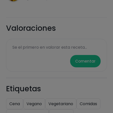
Azúcares
Grasas
Valoraciones
saturadas
Se el primero en valorar esta receta...
Comentar
Hazte PLUS para ver la información nutricional
Etiquetas
de las recetas, y desbloquear muchas más
funcionalidades PLUS.
Cena
Vegano
Vegetariano
Comidas
Pásate al PLUS