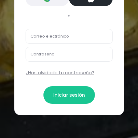
o
Correo electrónico
Contraseña
¿Has olvidado tu contraseña?
Iniciar sesión