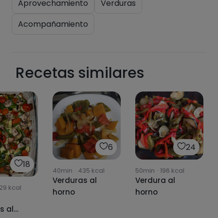
Aprovechamiento
Verduras
Acompañamiento
Recetas similares
6
24
18
40min
·
435
kcal
50min
·
196
kcal
Verduras al
Verdura al
29
kcal
horno
horno
s al