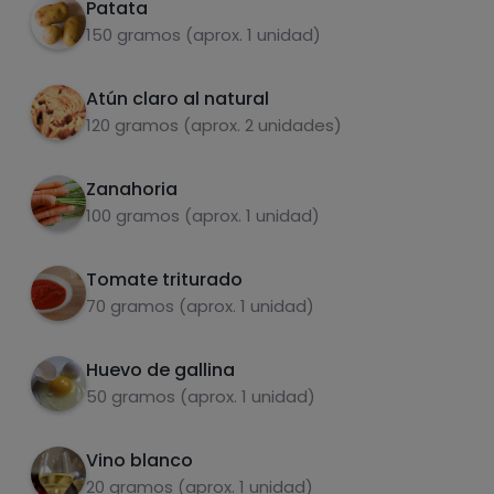
Patata
latas pequeñas de atún al natural. Incluye
150 gramos (aprox. 1 unidad)
especias al gusto (yo puse ajo en polvo,
pimienta, albahaca y orégano), el tomate
triturado y un poco de vino blanco. Deja a
Atún claro al natural
Carbohidratos
Proteínas
fuego medio hasta que reduzca
120 gramos (aprox. 2 unidades)
Zanahoria
100 gramos (aprox. 1 unidad)
Grasas
Sal
Tomate triturado
70 gramos (aprox. 1 unidad)
Huevo de gallina
50 gramos (aprox. 1 unidad)
Azúcares
Grasas
saturadas
Vino blanco
20 gramos (aprox. 1 unidad)