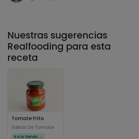
Nuestras sugerencias
Realfooding para esta
Hazte PLUS para ver la información nutricional
receta
de las recetas, y desbloquear muchas más
funcionalidades PLUS.
Pásate al PLUS
Tomate Frito
Salsas De Tomate
Ir a la tienda →