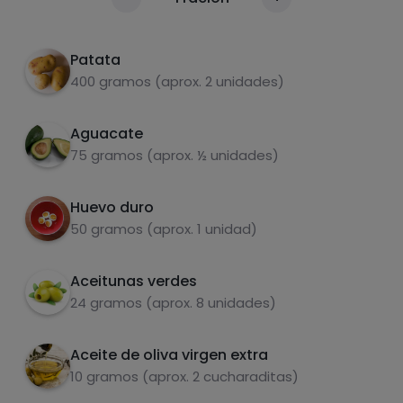
Calorías
Por 100g
Pelar y picar el aguacate.
2
Patata
Cortar las aceitunas en rodajas.
3
400 gramos (aprox. 2 unidades)
Mezclar todo en un bol y aliñar con aceite de
4
Aguacate
oliva.
75 gramos (aprox. ½ unidades)
Huevo duro
Carbohidratos
Proteínas
50 gramos (aprox. 1 unidad)
Aceitunas verdes
24 gramos (aprox. 8 unidades)
Grasas
Sal
Aceite de oliva virgen extra
10 gramos (aprox. 2 cucharaditas)