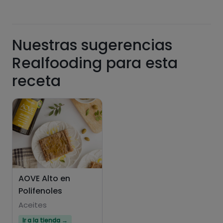
Azúcares
Grasas
Nuestras sugerencias
saturadas
Realfooding para esta
receta
Hazte PLUS para ver la información nutricional
de las recetas, y desbloquear muchas más
funcionalidades PLUS.
AOVE Alto en
Polifenoles
Pásate al PLUS
Aceites
Ir a la tienda →