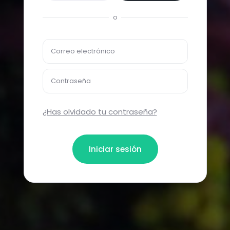
o
Correo electrónico
Contraseña
¿Has olvidado tu contraseña?
Iniciar sesión