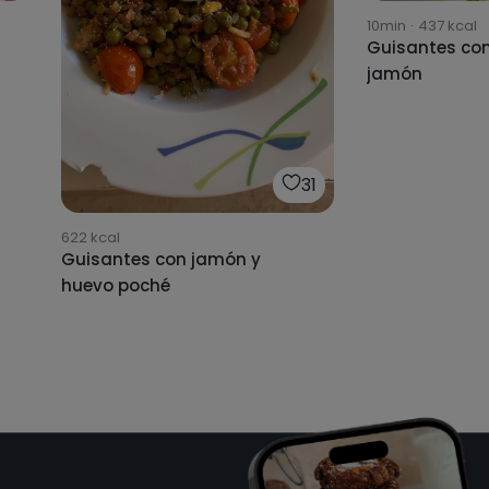
10min
·
437
kcal
Guisantes con
jamón
31
622
kcal
Guisantes con jamón y
huevo poché