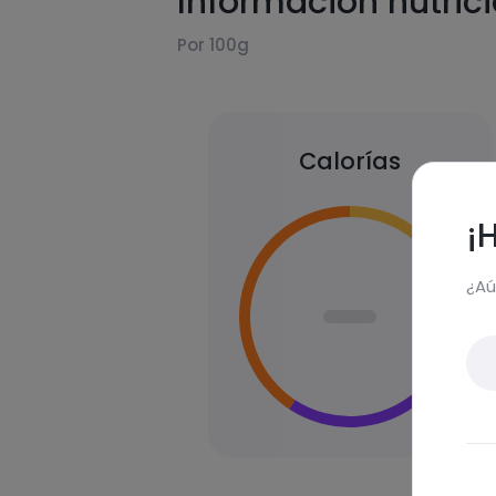
Información nutric
Por 100g
Calorías
¡
¿Aú