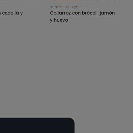
20min
·
731
kcal
 cebolla y
Coliarroz con brócoli, jamón
y huevo