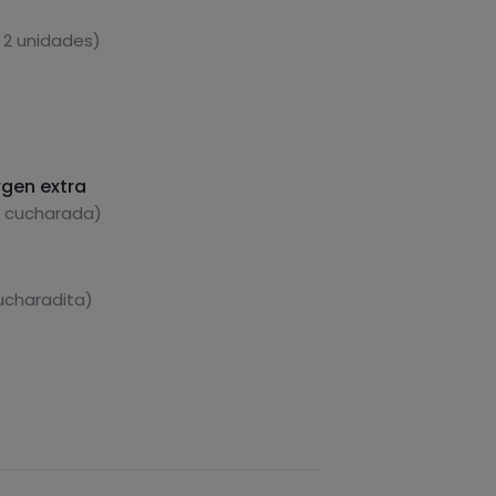
 2 unidades)
rgen extra
1 cucharada)
cucharadita)