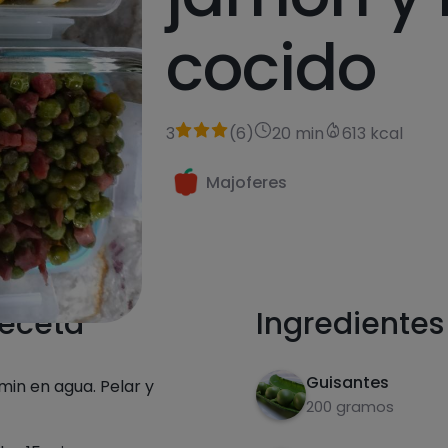
cocido
3
(
6
)
20 min
613 kcal
Majoferes
receta
Ingredientes
Guisantes
min en agua. Pelar y
200 gramos