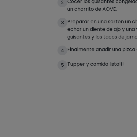
Cocer los guisantes congelad
2
un chorrito de AOVE.
Preparar en una sarten un c
3
echar un diente de ajo y una 
guisantes y los tacos de jam
Finalmente añadir una pizca
4
Tupper y comida lista!!!
5