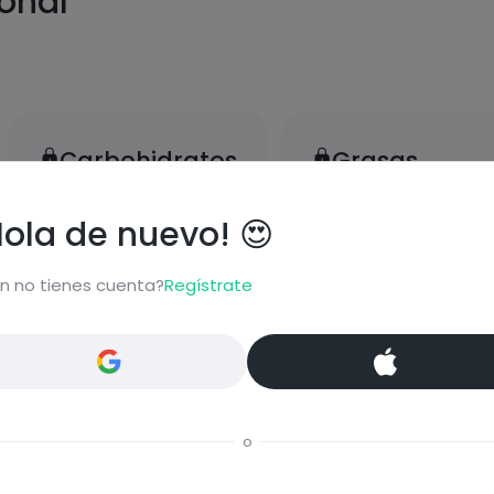
ional
Carbohidratos
Grasas
Hola de nuevo! 😍
n no tienes cuenta?
Regístrate
Proteínas
Sal
o