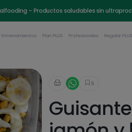
alfooding - Productos saludables sin ultrapr
Entrenamientos
Plan PLUS
Profesionales
Regalar PLU
5
Guisante
jamón y