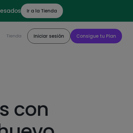
ocesados
Ir a la Tienda
S
Tienda
Iniciar sesión
Consigue tu Plan
s con
 huevo