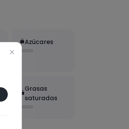
Azúcares
Grasas
saturadas