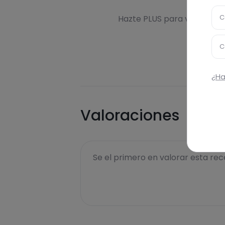
Des
C
Hazte PLUS para ver la inf
C
¿Ha
Valoraciones
Se el primero en valorar esta rece