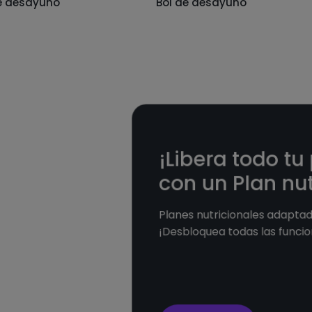
e desayuno
Bol de desayuno
¡Libera todo tu
con un Plan nut
Planes nutricionales adaptado
¡Desbloquea todas las funcio