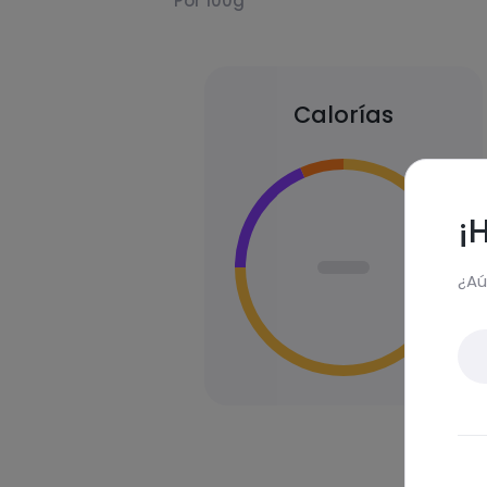
Por 100g
Calorías
¡
¿Aú