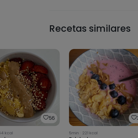
Recetas similares
56
64
kcal
5min
·
221
kcal