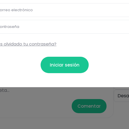
bloquear información nutrici
orreo electrónico
ormación nutricional de las recetas, y desbloquear mucha
Pásate al PLUS
ontraseña
s olvidado tu contraseña?
Eti
Iniciar sesión
Cere
ta...
Desa
Comentar