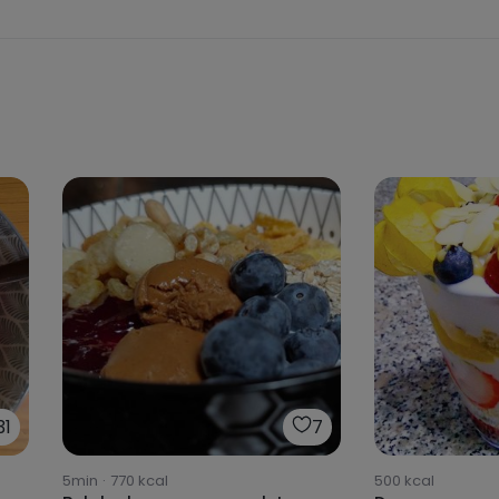
31
7
5min
·
770
kcal
500
kcal