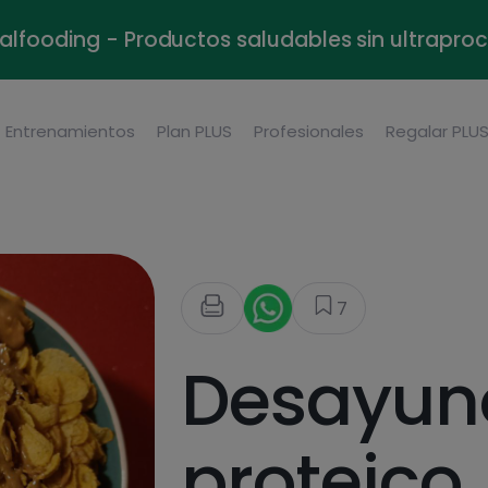
alfooding - Productos saludables sin ultrapr
Entrenamientos
Plan PLUS
Profesionales
Regalar PLU
7
Desayun
proteico