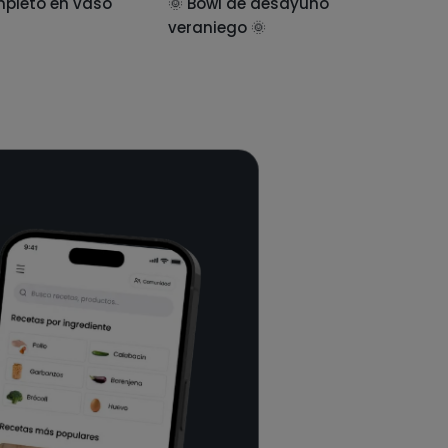
pleto en vaso
🌞 Bowl de desayuno
veraniego 🌞