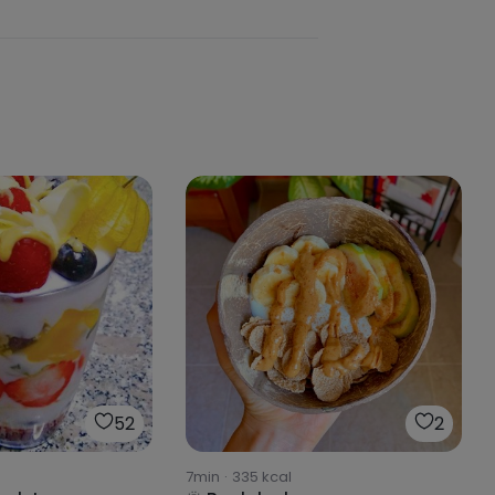
52
2
7min
·
335
kcal