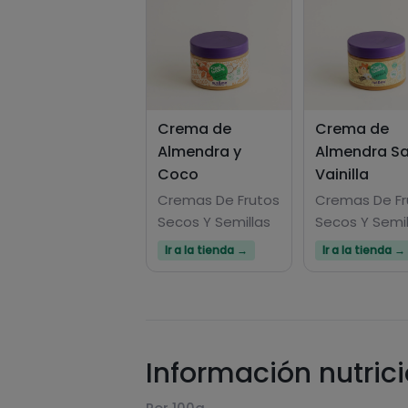
Crema de
Crema de
Almendra y
Almendra S
Coco
Vainilla
Cremas De Frutos
Cremas De Fr
Secos Y Semillas
Secos Y Semil
Ir a la tienda →
Ir a la tienda →
Información nutric