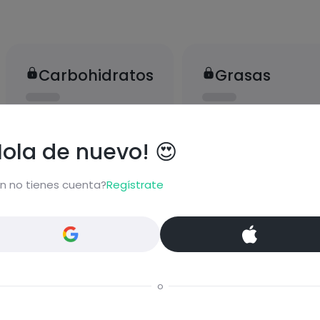
Carbohidratos
Grasas
Hola de nuevo! 😍
n no tienes cuenta?
Regístrate
Proteínas
Sal
o