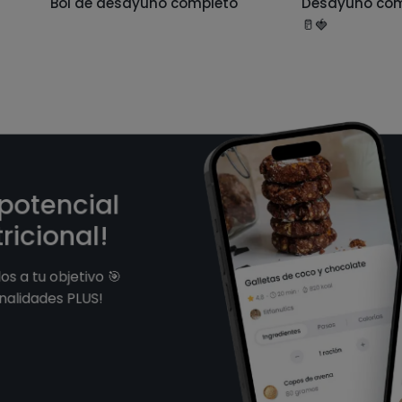
Bol de desayuno completo
Desayuno com
🥛🍓
 potencial
ricional!
s a tu objetivo 🎯
nalidades PLUS!