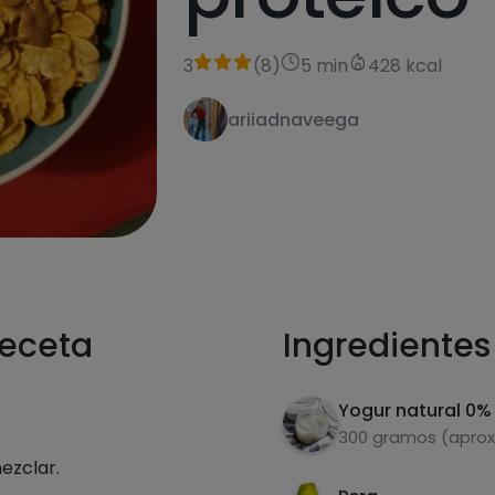
3
(
8
)
5 min
428 kcal
ariiadnaveega
receta
Ingredientes
Yogur natural 0%
300 gramos (aprox
ezclar.