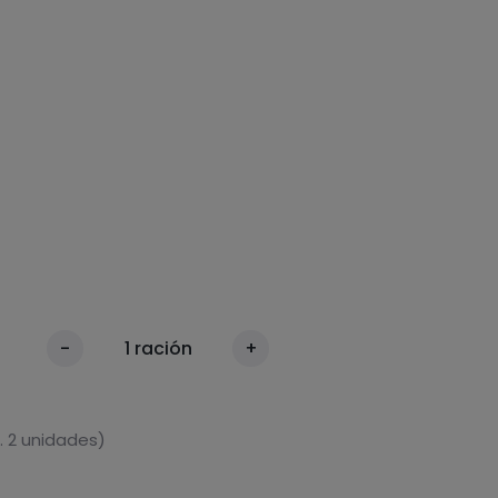
-
1
ración
+
. 2 unidades)