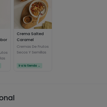
Crema Salted
abor
Caramel
Cremas De Frutos
Secos Y Semillas
utos
las
Ir a la tienda →
ional