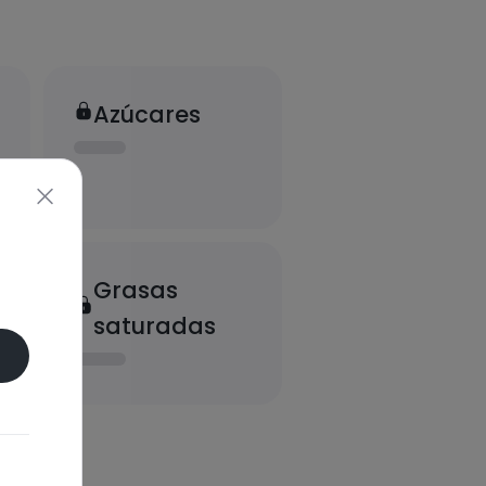
Azúcares
Grasas
saturadas