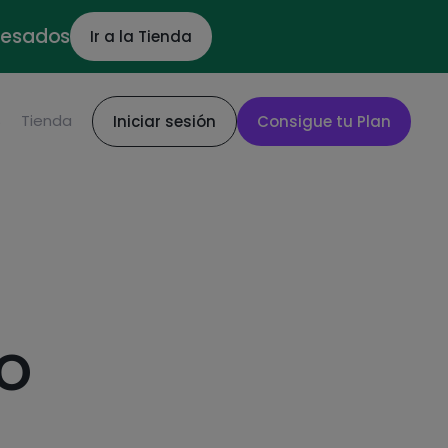
ocesados
Ir a la Tienda
S
Tienda
Iniciar sesión
Consigue tu Plan
o