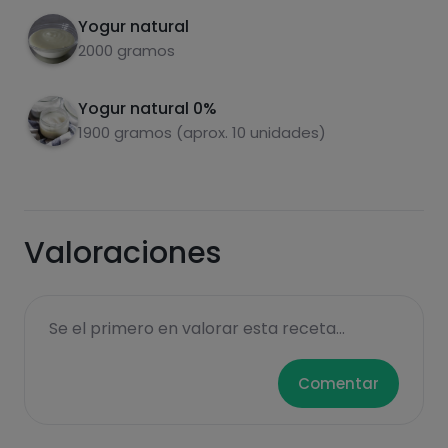
Yogur natural
2000 gramos
Yogur natural 0%
Carbohidratos
Proteínas
1900 gramos (aprox. 10 unidades)
Valoraciones
Grasas
Sal
Se el primero en valorar esta receta...
Comentar
Azúcares
Grasas
saturadas