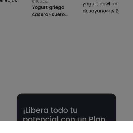
os Rojos
646
kcal
yogurt bowl de
Yogurt griego
desayuno🥜🍌🥛
casero+suero
de leche
¡Libera todo tu
potencial con un Plan
nutricional!