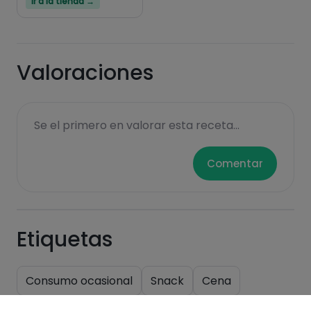
Ir a la tienda →
Valoraciones
Se el primero en valorar esta receta...
Comentar
Etiquetas
Consumo ocasional
Snack
Cena
Lácteos
Postres
Comidas
Desayuno