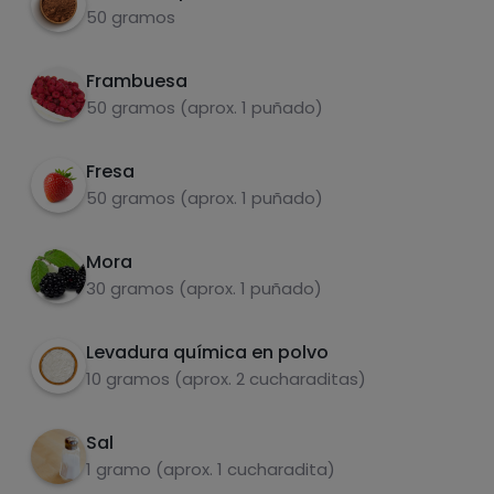
50 gramos
Frambuesa
50 gramos (aprox. 1 puñado)
Hazte PLUS para ver la información nutricional
de las recetas, y desbloquear muchas más
funcionalidades PLUS.
Fresa
50 gramos (aprox. 1 puñado)
Pásate al PLUS
Mora
30 gramos (aprox. 1 puñado)
Levadura química en polvo
10 gramos (aprox. 2 cucharaditas)
Sal
1 gramo (aprox. 1 cucharadita)