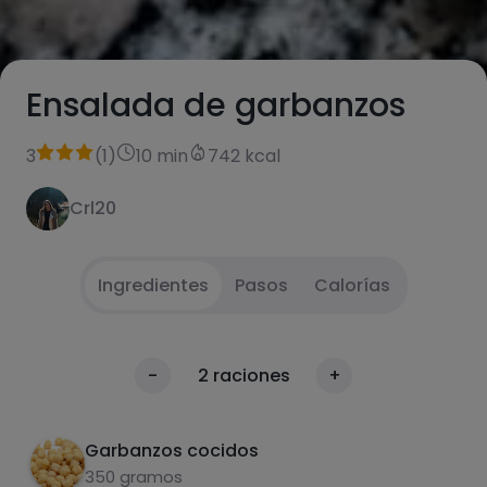
Ensalada de garbanzos
3
(
1
)
10 min
742 kcal
Crl20
Ingredientes
Pasos
Calorías
Dejar escurrir los garbanzos y añadirlos en un
1
Calorías
-
2
raciones
+
bol.
Por 100g
Cortar los tomates cherry por la mitad y
2
Garbanzos cocidos
añadirlos al bol.
350 gramos