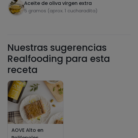
Aceite de oliva virgen extra
5 gramos (aprox. 1 cucharadita)
Nuestras sugerencias
Realfooding para esta
Hazte PLUS para ver la información nutricional
receta
de las recetas, y desbloquear muchas más
funcionalidades PLUS.
Pásate al PLUS
AOVE Alto en
Polifenoles