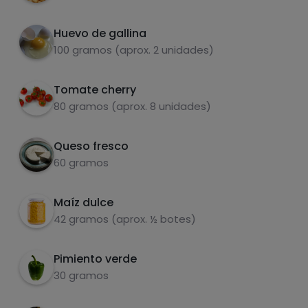
Trocear aceitunas verdes y dos huevos
3
cocidos y añadirlos al bol. También añadir
Huevo de gallina
tres cucharadas de maíz dulce.
100 gramos (aprox. 2 unidades)
Aliñar con aove y vinagre de mòdena. Añadir
4
Tomate cherry
especias al gusto (orégano y albahaca).
Carbohidratos
Proteínas
80 gramos (aprox. 8 unidades)
Queso fresco
60 gramos
Grasas
Sal
Maíz dulce
42 gramos (aprox. ½ botes)
Pimiento verde
30 gramos
Azúcares
Grasas
saturadas