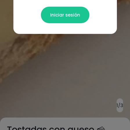
Iniciar sesión
1/3
Tostadas con queso 🧀