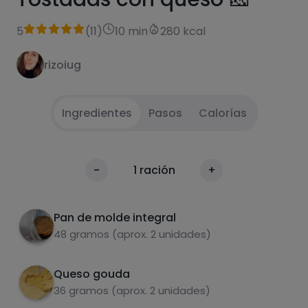
5
(
11
)
10 min
280 kcal
rizoiug
Ingredientes
Pasos
Calorías
Ponemos la mitad de una loncha de queso en
1
Calorías
-
1
ración
+
el pan, un champiñón laminado y 2/3
Por 100g
aceitunas cortadas.
Pan de molde integral
Ponemos la otra loncha de queso por
2
48 gramos (aprox. 2 unidades)
encima, decoramos con el pimiento
alargado.
Queso gouda
En airfyer durante 5 min a 190 grados y listo!
3
36 gramos (aprox. 2 unidades)