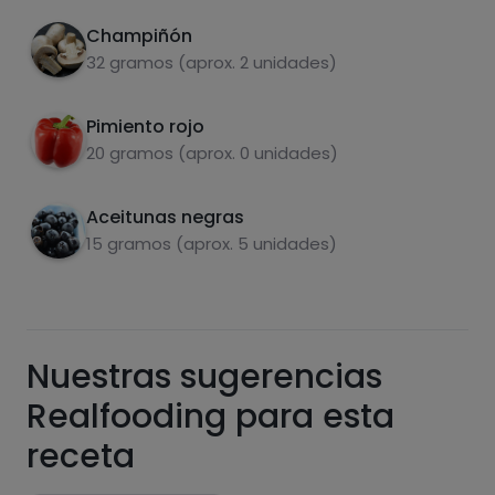
Champiñón
Carbohidratos
Proteínas
32 gramos (aprox. 2 unidades)
Pimiento rojo
20 gramos (aprox. 0 unidades)
Grasas
Sal
Aceitunas negras
15 gramos (aprox. 5 unidades)
Azúcares
Grasas
Nuestras sugerencias
saturadas
Realfooding para esta
receta