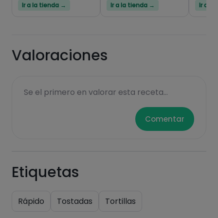
Ir a la tienda →
Ir a la tienda →
Ir a l
Hazte PLUS para ver la información nutricional
de las recetas, y desbloquear muchas más
funcionalidades PLUS.
Valoraciones
Pásate al PLUS
Se el primero en valorar esta receta...
Comentar
Etiquetas
Rápido
Tostadas
Tortillas