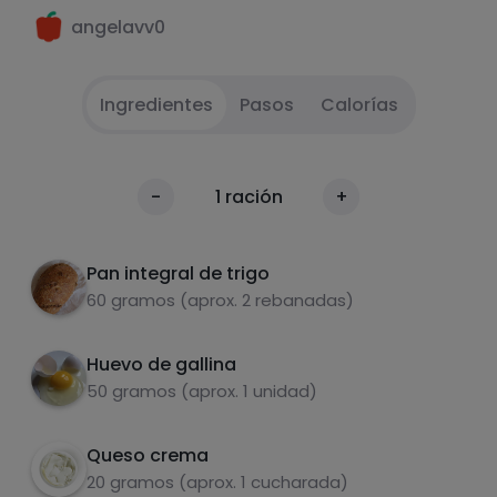
angelavv0
Ingredientes
Pasos
Calorías
Bates el huevo
1
Calorías
-
1
ración
+
Por 100g
Tostar el pan.
2
Pan integral de trigo
Untar la tostada con la crema de queso.
3
60 gramos (aprox. 2 rebanadas)
Fríe el huevo en una sartén.
4
Huevo de gallina
50 gramos (aprox. 1 unidad)
Colocar la tortilla sobre la tostada.
5
Enrolla la tostada y el huevo.
6
Queso crema
Carbohidratos
Proteínas
20 gramos (aprox. 1 cucharada)