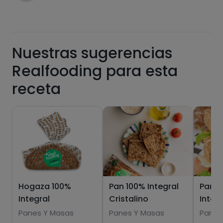
Nuestras sugerencias
Grasas
Sal
Realfooding para esta
receta
Azúcares
Grasas
saturadas
Hogaza 100%
Pan 100% Integral
Pan d
Integral
Cristalino
Integ
Panes Y Masas
Panes Y Masas
Panes