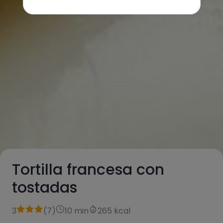
Tortilla francesa con
tostadas
3
(
7
)
10 min
265 kcal