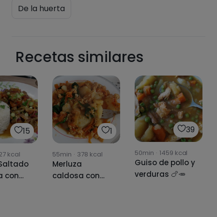
De la huerta
Recetas similares
39
15
1
50min
·
1459
kcal
27
kcal
55min
·
378
kcal
Guiso de pollo y
Saltado
Merluza
verduras 🍗🥕
a con
caldosa con
s)
patata y
verduras