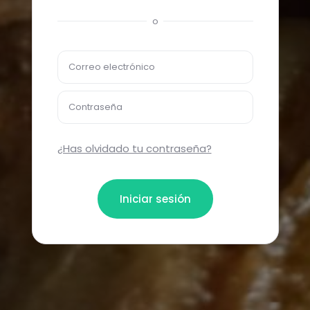
o
Correo electrónico
Contraseña
¿Has olvidado tu contraseña?
Iniciar sesión