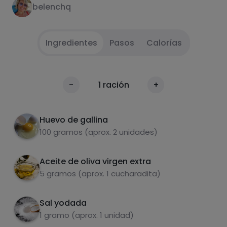
belenchq
Ingredientes
Pasos
Calorías
Batir el huevo con la sal.
1
Calorías
-
1
ración
+
Por 100g
Echar el aceite en la sartén y cuando esté
2
caliente echar el huevo batido hasta que
Huevo de gallina
dore por los dos lados.
100 gramos (aprox. 2 unidades)
Aceite de oliva virgen extra
5 gramos (aprox. 1 cucharadita)
Sal yodada
Carbohidratos
Proteínas
1 gramo (aprox. 1 unidad)