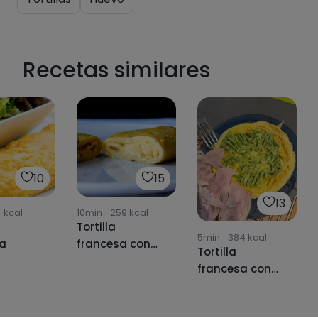
Recetas similares
10
15
13
4
kcal
10min
·
259
kcal
Tortilla
5min
·
384
kcal
sa
francesa con
Tortilla
jamón york y
francesa con
queso
aguacate y
pollo