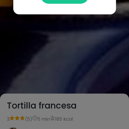
Tortilla francesa
3
(
5
)
5 min
185 kcal