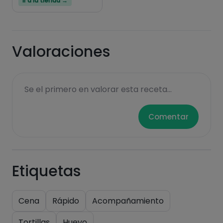
Ir a la tienda →
Hazte PLUS para ver la información nutricional
de las recetas, y desbloquear muchas más
funcionalidades PLUS.
Valoraciones
Pásate al PLUS
Se el primero en valorar esta receta...
Comentar
Etiquetas
Cena
Rápido
Acompañamiento
Tortillas
Huevo