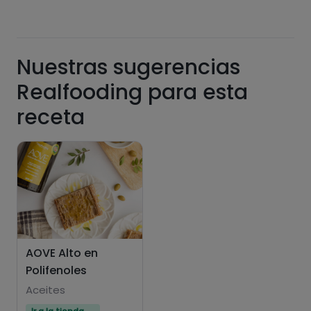
Nuestras sugerencias
Grasas
Sal
Realfooding para esta
receta
Azúcares
Grasas
saturadas
AOVE Alto en
Polifenoles
Aceites