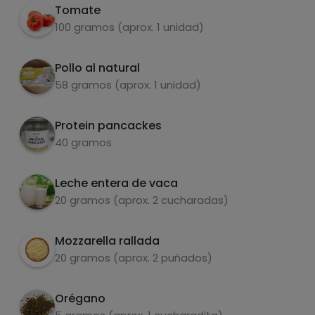
Tomate
Verter la masa en un molde o recipiente apto
2
100 gramos (aprox. 1 unidad)
para microondas y calentar unos 5 minutos
aproximadamente hasta que se cocine y
Pollo al natural
quede firme
58 gramos (aprox. 1 unidad)
Cortar el tomate 🍅 en rodajas finitas y
3
añadirlo junto con el queso, el orégano y el
Protein pancackes
pollo sobre la masa.
Carbohidratos
Proteínas
40 gramos
Meterlo en el microondas un minuto más
4
para que se funda el 🧀
Leche entera de vaca
20 gramos (aprox. 2 cucharadas)
Grasas
Sal
Mozzarella rallada
20 gramos (aprox. 2 puñados)
Orégano