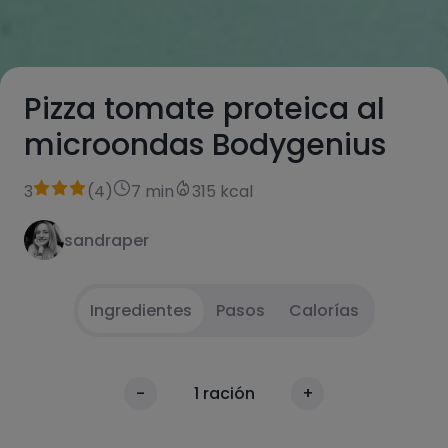
Pizza tomate proteica al
microondas Bodygenius
3
(
4
)
7 min
315 kcal
sandraper
Ingredientes
Pasos
Calorías
Mezclar en la batirora la leche con un
1
Calorías
-
1
ración
+
chorrito de agua y 4 cacitos de protein
Por 100g
pancakes