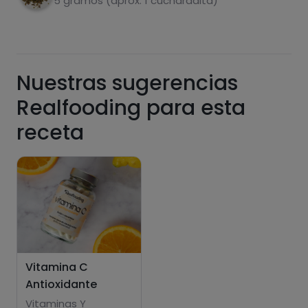
5 gramos (aprox. 1 cucharadita)
Azúcares
Grasas
saturadas
Nuestras sugerencias
Realfooding para esta
receta
Hazte PLUS para ver la información nutricional
de las recetas, y desbloquear muchas más
funcionalidades PLUS.
Pásate al PLUS
Vitamina C
Antioxidante
Vitaminas Y