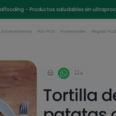
alfooding - Productos saludables sin ultrapr
Entrenamientos
Plan PLUS
Profesionales
Regalar PLU
4
Tortilla d
patatas 