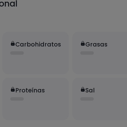
ional
Carbohidratos
Grasas
Proteínas
Sal