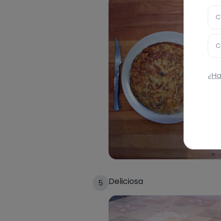
C
C
¿Ha
Deliciosa
5