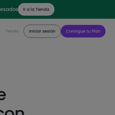
ocesados
Ir a la Tienda
S
Tienda
Iniciar sesión
Consigue tu Plan
e
con