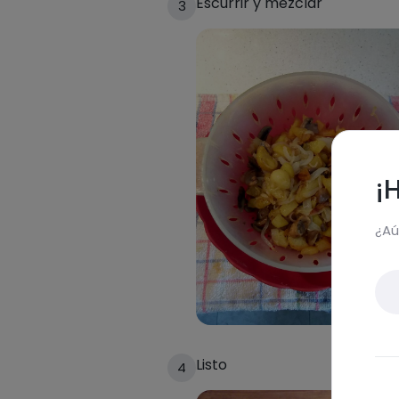
Escurrir y mezclar
3
¡
¿Aú
Listo
4