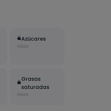
Azúcares
Grasas
saturadas