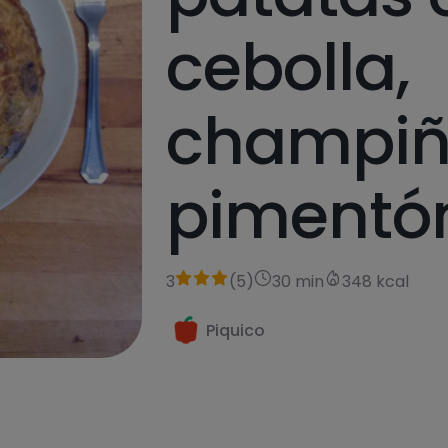
cebolla,
champiñ
pimentó
3
(
5
)
30 min
348 kcal
Piquico