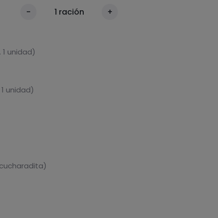
-
1
ración
+
 1 unidad)
 1 unidad)
 cucharadita)