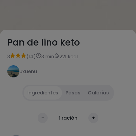
Pan de lino keto
3
(
14
)
3 min
221 kcal
uxuenu
Ingredientes
Pasos
Calorías
Mezclar todos los ingredientes en un
1
Calorías
-
1
ración
+
recipiente. Introducir 2 minutos en el
Por 100g
microondas.