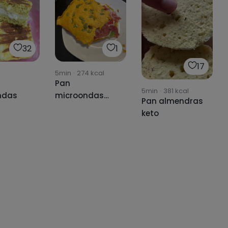
32
1
17
5min
·
274
kcal
Pan
5min
·
381
kcal
ndas
microondas
Pan almendras
con curry
keto