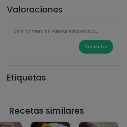
Azúcares
Grasas
Valoraciones
saturadas
Se el primero en valorar esta receta...
Comentar
Hazte PLUS para ver la información nutricional
Etiquetas
de las recetas, y desbloquear muchas más
funcionalidades PLUS.
Pásate al PLUS
Recetas similares