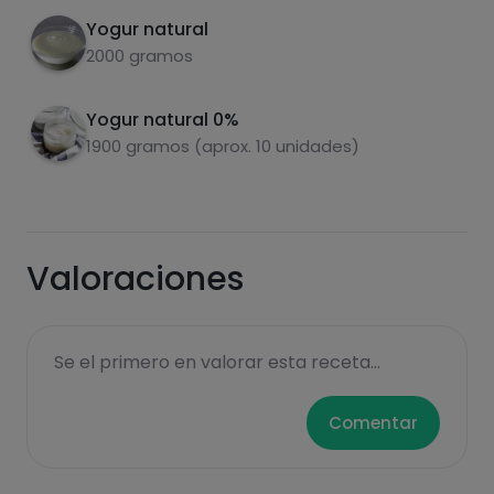
Yogur natural
2000 gramos
Yogur natural 0%
Carbohidratos
Proteínas
1900 gramos (aprox. 10 unidades)
Valoraciones
Grasas
Sal
Se el primero en valorar esta receta...
Comentar
Azúcares
Grasas
saturadas