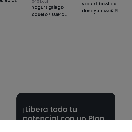
os Rojos
646
kcal
yogurt bowl de
Yogurt griego
desayuno🥜🍌🥛
casero+suero
de leche
¡Libera todo tu
potencial con un Plan
nutricional!